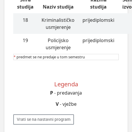
studija
Naziv studija
studija
izv
18
Kriminalističko
prijediplomski
usmjerenje
19
Policijsko
prijediplomski
usmjerenje
*
predmet se ne predaje u tom semestru
Legenda
P
- predavanja
V
- vježbe
Vrati se na nastavni program