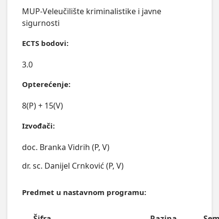
MUP-Veleučilište kriminalistike i javne
sigurnosti
ECTS bodovi:
3.0
Opterećenje:
8(P) + 15(V)
Izvođači:
doc. Branka Vidrih (P, V)
dr. sc. Danijel Crnković (P, V)
Predmet u nastavnom programu:
Šifra
Razina
Sem