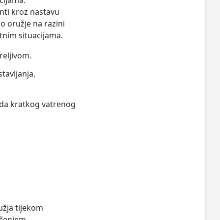
cijama.

nti kroz nastavu 
o oružje na razini 
otnim situacijama.
reljivom.
stavljanja,
 rada kratkog vatrenog
užja tijekom
ičenjem.