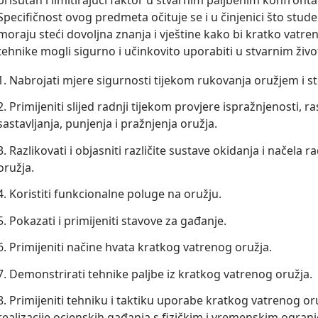
prisutan i limitirajući faktor u stvarnim paljbenim konfronta
Specifičnost ovog predmeta očituje se i u činjenici što stude
moraju steći dovoljna znanja i vještine kako bi kratko vatren
tehnike mogli sigurno i učinkovito uporabiti u stvarnim živ
1. Nabrojati mjere sigurnosti tijekom rukovanja oružjem i st
2. Primijeniti slijed radnji tijekom provjere ispražnjenosti, ra
sastavljanja, punjenja i pražnjenja oružja.
3. Razlikovati i objasniti različite sustave okidanja i načela
oružja.
4. Koristiti funkcionalne poluge na oružju.
5. Pokazati i primijeniti stavove za gađanje.
6. Primijeniti načine hvata kratkog vatrenog oružja.
7. Demonstrirati tehnike paljbe iz kratkog vatrenog oružja.
8. Primijeniti tehniku i taktiku uporabe kratkog vatrenog or
realizacije ocjenskih gađanja s fizičkim i vremenskim ogran