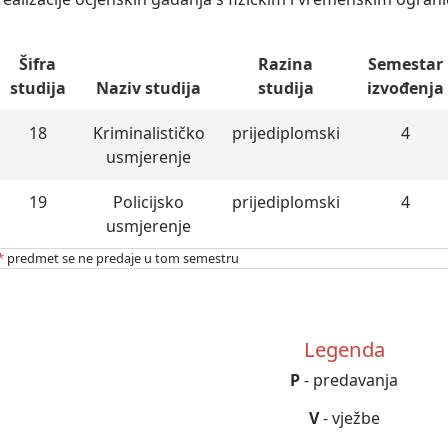
Šifra
Razina
Semestar
studija
Naziv studija
studija
izvođenja
18
Kriminalističko
prijediplomski
4
usmjerenje
19
Policijsko
prijediplomski
4
usmjerenje
*
predmet se ne predaje u tom semestru
Legenda
P
- predavanja
V
- vježbe