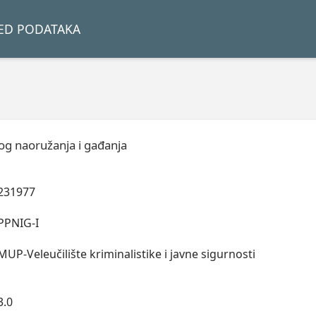
LED PODATAKA
kog naoružanja i gađanja
231977
PPNIG-I
MUP-Veleučilište kriminalistike i javne sigurnosti
3.0