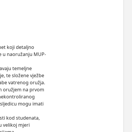
t koji detaljno 
je u naoružanju MUP-
vaju temeljne 
e, te složene vježbe 
rabe vatrenog oružja.

m oružjem na prvom 
nekontroliranog 
ljedicu mogu imati 
ti kod studenata, 
 velikoj mjeri 