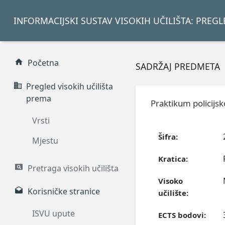
INFORMACIJSKI SUSTAV VISOKIH UČILIŠTA: PREG
Početna
SADRŽAJ PREDMETA
Pregled visokih učilišta
prema
Praktikum policijs
Vrsti
Šifra:
Mjestu
Kratica:
Pretraga visokih učilišta
Visoko
Korisničke stranice
učilište:
ISVU upute
ECTS bodovi: