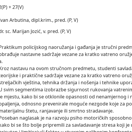
2(P) + 27(V)
Ivan Arbutina, dipl.krim., pred. (P, V)
dr. sc. Marijan Jozić, v. pred. (P, V)
Praktikum policijskog naoružanja i gađanja je stručni predme
obrađuje nastavne sadržaje vezane za kratko vatreno oruž
a.

Kroz nastavu na ovom stručnom predmetu, studenti savlada
teorijske i praktične sadržaje vezane za kratko vatreno oružj
streljačkih vještina, tehnika držanja i nošenja i tehnike upo
U svim segmentima izobrazbe sigurnost rukovanja vatreni
je mjestu, kako bi se otklonile opasnosti od nenamjernog i 
opaljenja, odnosno prevenirale moguće nezgode koje za pos
materijalnu štetu, ranjavanje ili smrtno stradavanje.

Poseban naglasak je na razvoju psiho motoričkih sposobnos
kako bi se što bolje pripremili za savladavanje stresa koji je u