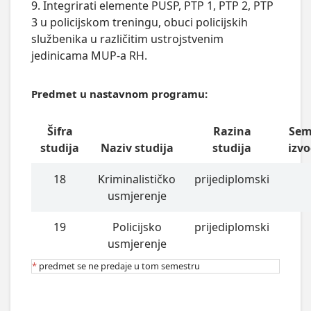
9. Integrirati elemente PUSP, PTP 1, PTP 2, PTP
3 u policijskom treningu, obuci policijskih
službenika u različitim ustrojstvenim
jedinicama MUP-a RH.
Predmet u nastavnom programu:
Šifra
Razina
Sem
studija
Naziv studija
studija
izv
18
Kriminalističko
prijediplomski
usmjerenje
19
Policijsko
prijediplomski
usmjerenje
*
predmet se ne predaje u tom semestru