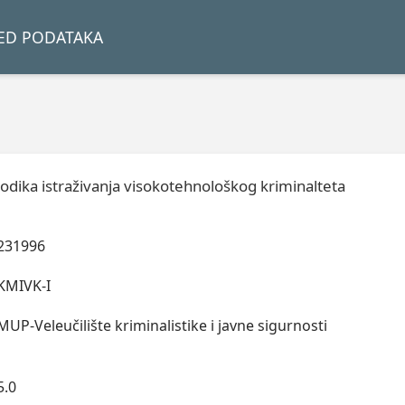
LED PODATAKA
odika istraživanja visokotehnološkog kriminalteta
231996
KMIVK-I
MUP-Veleučilište kriminalistike i javne sigurnosti
5.0