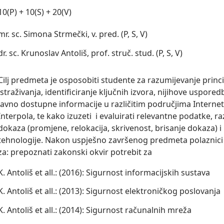
10(P) + 10(S) + 20(V)
mr. sc. Simona Strmečki, v. pred. (P, S, V)
dr. sc. Krunoslav Antoliš, prof. struč. stud. (P, S, V)
Cilj predmeta je osposobiti studente za razumijevanje prin
istraživanja, identificiranje ključnih izvora, nijihove usporedb
javno dostupne informacije u različitim područjima Internet
Interpola, te kako izuzeti  i evaluirati relevantne podatke, r
dokaza (promjene, relokacija, skrivenost, brisanje dokaza) i i
tehnologije. Nakon uspješno završenog predmeta polaznici ć
za: prepoznati zakonski okvir potrebit za
K. Antoliš et all.: (2016): Sigurnost informacijskih sustava
K. Antoliš et all.: (2013): Sigurnost elektroničkog poslovanja
K. Antoliš et all.: (2014): Sigurnost računalnih mreža