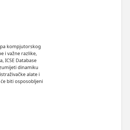
cipa kompjutorskog 
e i važne razlike, 
a, ICSE Database 
azumijeti dinamiku 
straživačke alate i 
e biti osposobljeni 