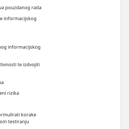
egova pouzdanog rada
ite informacijskog
danog informacijskog
ivnosti te izdvojiti
ma
ni rizika
formulirati korake
skom testiranju