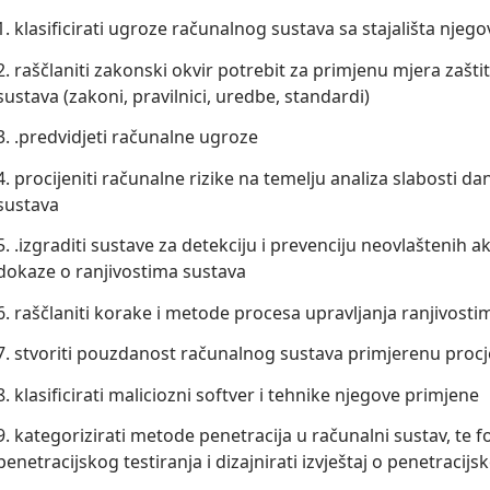
1. klasificirati ugroze računalnog sustava sa stajališta nj
2. raščlaniti zakonski okvir potrebit za primjenu mjera zašt
sustava (zakoni, pravilnici, uredbe, standardi)
3. .predvidjeti računalne ugroze
4. procijeniti računalne rizike na temelju analiza slabosti 
sustava
5. .izgraditi sustave za detekciju i prevenciju neovlaštenih akt
dokaze o ranjivostima sustava
6. raščlaniti korake i metode procesa upravljanja ranjivosti
7. stvoriti pouzdanost računalnog sustava primjerenu procje
8. klasificirati maliciozni softver i tehnike njegove primjene
9. kategorizirati metode penetracija u računalni sustav, te 
penetracijskog testiranja i dizajnirati izvještaj o penetracij