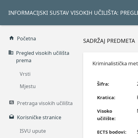
INFORMACIJSKI SUSTAV VISOKIH UČILIŠTA: PREG
Početna
SADRŽAJ PREDMETA
Pregled visokih učilišta
prema
Kriminalistička met
Vrsti
Šifra:
Mjestu
Kratica:
Pretraga visokih učilišta
Visoko
Korisničke stranice
učilište:
ISVU upute
ECTS bodovi: