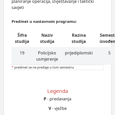
planiranje operacija, izvještavanje i taktički
savjeti
Predmet u nastavnom programu:
Šifra
Naziv
Razina
Semest
studija
studija
studija
izvođe
19
Policijsko
prijediplomski
5
usmjerenje
*
predmet se ne predaje u tom semestru
Legenda
P
- predavanja
V
- vježbe