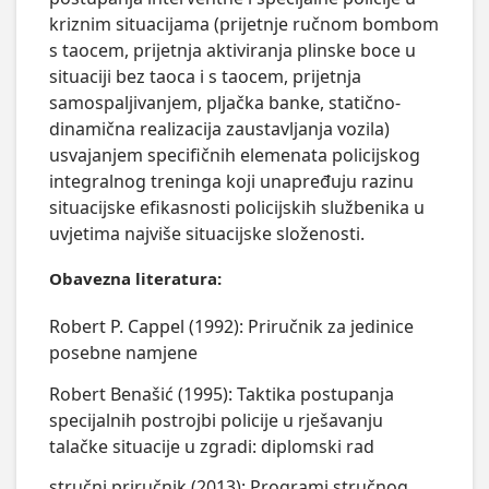
kriznim situacijama (prijetnje ručnom bombom 
s taocem, prijetnja aktiviranja plinske boce u 
situaciji bez taoca i s taocem, prijetnja 
samospaljivanjem, pljačka banke, statično-
dinamična realizacija zaustavljanja vozila) 
usvajanjem specifičnih elemenata policijskog 
integralnog treninga koji unapređuju razinu 
situacijske efikasnosti policijskih službenika u 
uvjetima najviše situacijske složenosti.
Obavezna literatura:
Robert P. Cappel (1992): Priručnik za jedinice
posebne namjene
Robert Benašić (1995): Taktika postupanja
specijalnih postrojbi policije u rješavanju
talačke situacije u zgradi: diplomski rad
stručni priručnik (2013): Programi stručnog