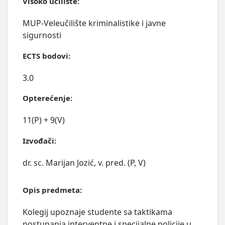
Visoko učilište:
MUP-Veleučilište kriminalistike i javne
sigurnosti
ECTS bodovi:
3.0
Opterećenje:
11(P) + 9(V)
Izvođači:
dr. sc. Marijan Jozić, v. pred. (P, V)
Opis predmeta:
Kolegij upoznaje studente sa taktikama 
postupanja interventne i specijalne policije u 