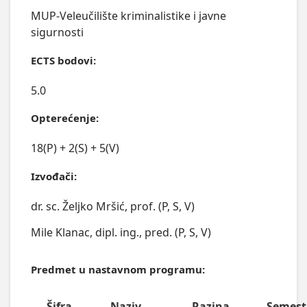
MUP-Veleučilište kriminalistike i javne
sigurnosti
ECTS bodovi:
5.0
Opterećenje:
18(P) + 2(S) + 5(V)
Izvođači:
dr. sc. Željko Mršić, prof. (P, S, V)
Mile Klanac, dipl. ing., pred. (P, S, V)
Predmet u nastavnom programu:
Šifra
Naziv
Razina
Semest