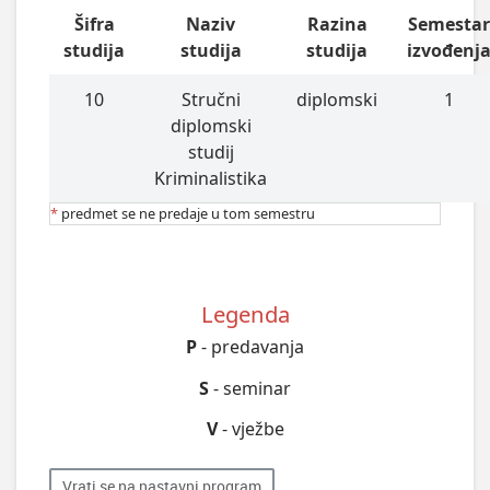
Šifra
Naziv
Razina
Semesta
studija
studija
studija
izvođenj
10
Stručni
diplomski
1
diplomski
studij
Kriminalistika
*
predmet se ne predaje u tom semestru
Legenda
P
- predavanja
S
- seminar
V
- vježbe
Vrati se na nastavni program