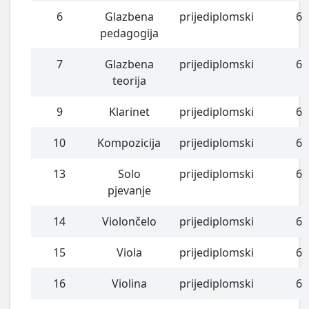
6
Glazbena
prijediplomski
6
pedagogija
7
Glazbena
prijediplomski
6
teorija
9
Klarinet
prijediplomski
6
10
Kompozicija
prijediplomski
6
13
Solo
prijediplomski
6
pjevanje
14
Violončelo
prijediplomski
6
15
Viola
prijediplomski
6
16
Violina
prijediplomski
6