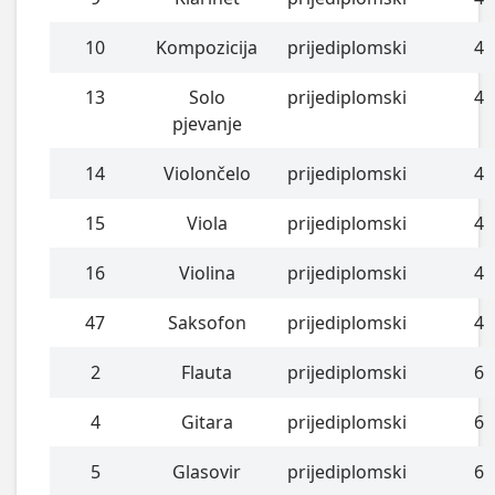
10
Kompozicija
prijediplomski
4
13
Solo
prijediplomski
4
pjevanje
14
Violončelo
prijediplomski
4
15
Viola
prijediplomski
4
16
Violina
prijediplomski
4
47
Saksofon
prijediplomski
4
2
Flauta
prijediplomski
6
4
Gitara
prijediplomski
6
5
Glasovir
prijediplomski
6