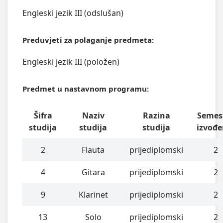
Engleski jezik III (odslušan)
Preduvjeti za polaganje predmeta:
Engleski jezik III (položen)
Predmet u nastavnom programu:
Šifra
Naziv
Razina
Semes
studija
studija
studija
izvođe
2
Flauta
prijediplomski
2
4
Gitara
prijediplomski
2
9
Klarinet
prijediplomski
2
13
Solo
prijediplomski
2