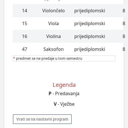
14
Violončelo
prijediplomski
8
15
Viola
prijediplomski
8
16
Violina
prijediplomski
8
47
Saksofon
prijediplomski
8
*
predmet se ne predaje u tom semestru
Legenda
P
- Predavanja
V
- Vježbe
Vrati se na nastavni program