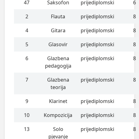
47
Saksofon
prijediplomski
6
2
Flauta
prijediplomski
8
4
Gitara
prijediplomski
8
5
Glasovir
prijediplomski
8
6
Glazbena
prijediplomski
8
pedagogija
7
Glazbena
prijediplomski
8
teorija
9
Klarinet
prijediplomski
8
10
Kompozicija
prijediplomski
8
13
Solo
prijediplomski
8
pjevanje