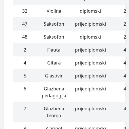
32
Violina
diplomski
2
47
Saksofon
prijediplomski
2
48
Saksofon
diplomski
2
2
Flauta
prijediplomski
4
4
Gitara
prijediplomski
4
5
Glasovir
prijediplomski
4
6
Glazbena
prijediplomski
4
pedagogija
7
Glazbena
prijediplomski
4
teorija
9
Klarinet
prijediplomski
4