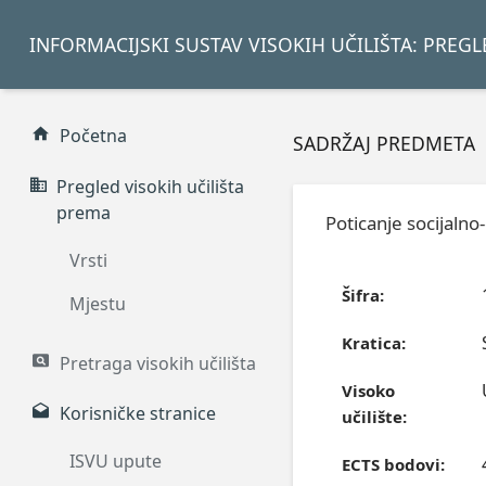
INFORMACIJSKI SUSTAV VISOKIH UČILIŠTA: PREG
Početna
SADRŽAJ PREDMETA
Pregled visokih učilišta
prema
Poticanje socijaln
Vrsti
Šifra:
Mjestu
Kratica:
Pretraga visokih učilišta
Visoko
Korisničke stranice
učilište:
ISVU upute
ECTS bodovi: