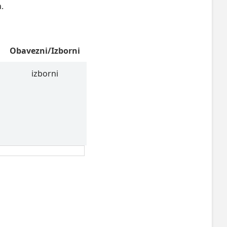
a.
Obavezni/Izborni
izborni