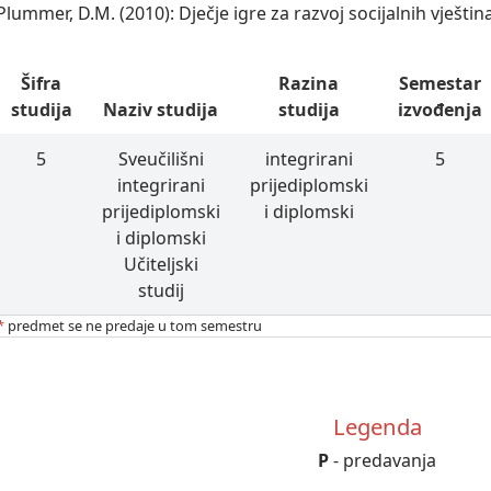
Plummer, D.M. (2010): Dječje igre za razvoj socijalnih vještin
Šifra
Razina
Semestar
studija
Naziv studija
studija
izvođenja
5
Sveučilišni
integrirani
5
integrirani
prijediplomski
prijediplomski
i diplomski
i diplomski
Učiteljski
studij
*
predmet se ne predaje u tom semestru
Legenda
P
- predavanja