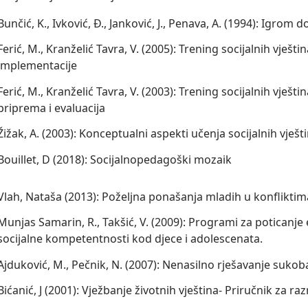
Bunčić, K., Ivković, Đ., Janković, J., Penava, A. (1994): Igrom 
Ferić, M., Kranželić Tavra, V. (2005): Trening socijalnih vještin
implementacije
Ferić, M., Kranželić Tavra, V. (2003): Trening socijalnih vještin
priprema i evaluacija
Žižak, A. (2003): Konceptualni aspekti učenja socijalnih vješti
Bouillet, D (2018): Socijalnopedagoški mozaik
Vlah, Nataša (2013): Poželjna ponašanja mladih u konfliktim
Munjas Samarin, R., Takšić, V. (2009): Programi za poticanje
socijalne kompetentnosti kod djece i adolescenata.
Ajduković, M., Pečnik, N. (2007): Nenasilno rješavanje sukob
Bićanić, J (2001): Vježbanje životnih vještina- Priručnik za ra