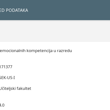
LED PODATAKA
o-emocionalnih kompetencija u razredu
171377
SEK-US-I
Učiteljski fakultet
4.0