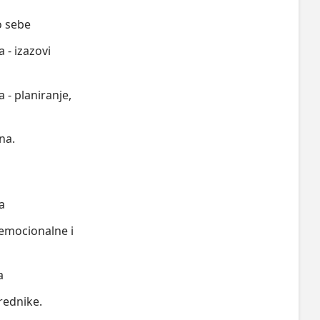
do sebe
a - izazovi
a - planiranje,
na.
a
 emocionalne i
a
zrednike.