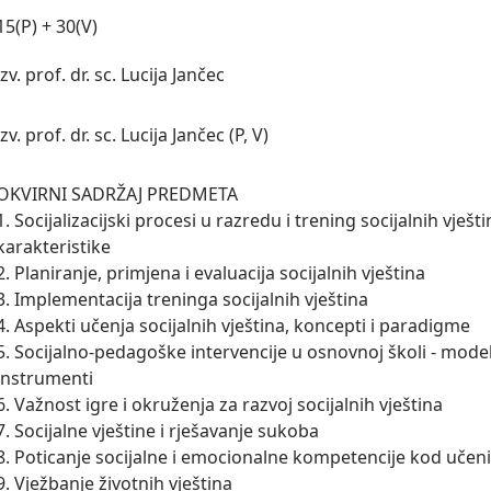
15(P) + 30(V)
izv. prof. dr. sc. Lucija Jančec
izv. prof. dr. sc. Lucija Jančec (P, V)
OKVIRNI SADRŽAJ PREDMETA

1. Socijalizacijski procesi u razredu i trening socijalnih vještina 
karakteristike 

2. Planiranje, primjena i evaluacija socijalnih vještina

3. Implementacija treninga socijalnih vještina

4. Aspekti učenja socijalnih vještina, koncepti i paradigme

5. Socijalno-pedagoške intervencije u osnovnoj školi - modeli,
instrumenti

6. Važnost igre i okruženja za razvoj socijalnih vještina

7. Socijalne vještine i rješavanje sukoba

8. Poticanje socijalne i emocionalne kompetencije kod učeni
9. Vježbanje životnih vještina