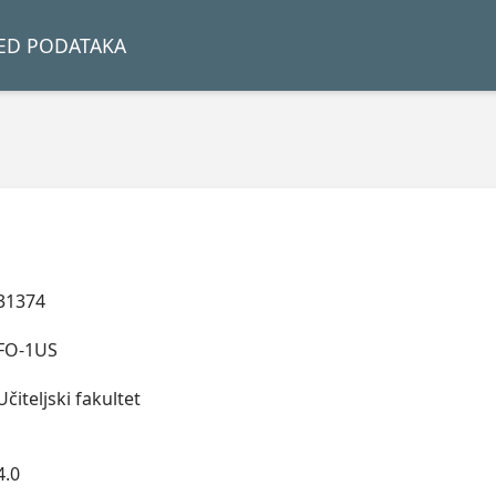
LED PODATAKA
31374
FO-1US
Učiteljski fakultet
4.0