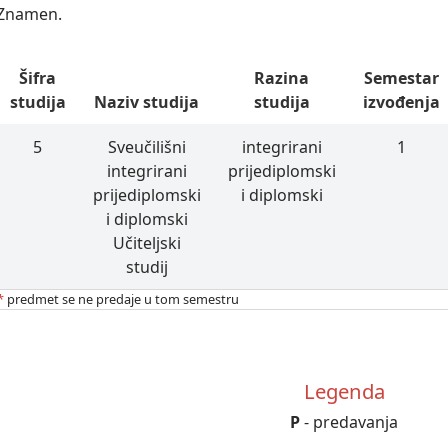
Znamen.
Šifra
Razina
Semestar
studija
Naziv studija
studija
izvođenja
5
Sveučilišni
integrirani
1
integrirani
prijediplomski
prijediplomski
i diplomski
i diplomski
Učiteljski
studij
*
predmet se ne predaje u tom semestru
Legenda
P
- predavanja