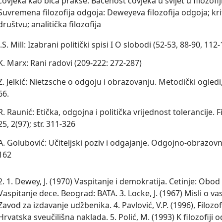
čovjeka kao bića prakse. Bačenost čovjeka u svijet u filozofiji 
Suvremena filozofija odgoja: Deweyeva filozofija odgoja; krit
društvu; analitička filozofija
J.S. Mill: Izabrani politički spisi I O slobodi (52-53, 88-90, 112
K. Marx: Rani radovi (209-222: 272-287)
Z. Jelkić: Nietzsche o odgoju i obrazovanju. Metodički ogledi, 
66.
R. Raunić: Etička, odgojna i politička vrijednost tolerancije. F
25, 2(97); str. 311-326
A. Golubović: Učiteljski poziv i odgajanje. Odgojno-obrazovne
162
2. 1. Dewey, J. (1970) Vaspitanje i demokratija. Cetinje: Obod 2
Vaspitanje dece. Beograd: BATA. 3. Locke, J. (1967) Misli o v
Zavod za izdavanje udžbenika. 4. Pavlović, V.P. (1996), Filozo
Hrvatska sveučilišna naklada. 5. Polić, M. (1993) K filozofiji 