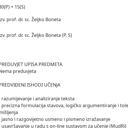
30(P) + 15(S)
izv. prof. dr. sc. Željko Boneta
izv. prof. dr. sc. Željko Boneta (P, S)
PREDUVJET UPISA PREDMETA

Nema preduvjeta

PREDVIĐENI ISHODI UČENJA

- razumijevanje i analiziranje teksta 

- precizna formulacija stavova, logičko argumentiranje i tole
mišljenja 

- jasno i razgovijetno usmeno i pismeno izražavanje 

- usavršavanje u radu s on-line sustavom za učenje (MudRi) 
