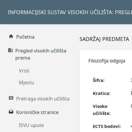
INFORMACIJSKI SUSTAV VISOKIH UČILIŠTA: PREG
Početna
SADRŽAJ PREDMETA
Pregled visokih učilišta
prema
Filozofija odgoja
Vrsti
Šifra:
Mjestu
Kratica:
Pretraga visokih učilišta
Visoko
Korisničke stranice
učilište:
ISVU upute
ECTS bodovi: