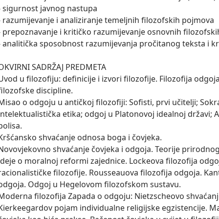
- sigurnost javnog nastupa 

- razumijevanje i analiziranje temeljnih filozofskih pojmova 

- prepoznavanje i kritičko razumijevanje osnovnih filozofski
- analitička sposobnost razumijevanja pročitanog teksta i krit
OKVIRNI SADRŽAJ PREDMETA

Uvod u filozofiju: definicije i izvori filozofije. Filozofija odgoj
filozofske discipline.

Misao o odgoju u antičkoj filozofiji: Sofisti, prvi učitelji; Sokr
intelektualistička etika; odgoj u Platonovoj idealnoj državi; 
polisa.

Kršćansko shvaćanje odnosa boga i čovjeka. 

Novovjekovno shvaćanje čovjeka i odgoja. Teorije prirodnog 
ideje o moralnoj reformi zajednice. Lockeova filozofija odgo
racionalističke filozofije. Rousseauova filozofija odgoja. Kanto
odgoja. Odgoj u Hegelovom filozofskom sustavu. 

Moderna filozofija Zapada o odgoju: Nietzscheovo shvaćanje
Kierkeegardov pojam individualne religijske egzistencije. M