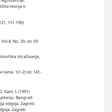
egzistencije. 

ička teorija o 
-121, 151-190)
Vol 8, No. 20; str. 59-
ilozofska istraživanja,
 teme, 1(1-2) str. 141-
. Kant, I. (1991)
aspitanju. Beograd:
fija odgoja. Zagreb:
odgoja. Zagreb: