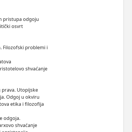
h pristupa odgoju 

ički osvrt  

a. Filozofski problemi i 
atova 
Aristotelovo shvaćanje 
prava. Utopijske 
ja. Odgoj u okviru 
va etika i filozofija 
 odgoja. 
arxovo shvaćanje 