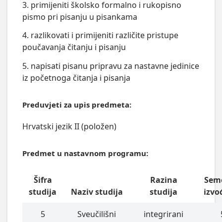
3. primijeniti školsko formalno i rukopisno
pismo pri pisanju u pisankama
4. razlikovati i primijeniti različite pristupe
poučavanja čitanju i pisanju
5. napisati pisanu pripravu za nastavne jedinice
iz početnoga čitanja i pisanja
Preduvjeti za upis predmeta:
Hrvatski jezik II (položen)
Predmet u nastavnom programu:
Šifra
Razina
Sem
studija
Naziv studija
studija
izvo
5
Sveučilišni
integrirani