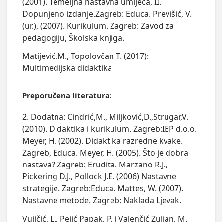
(2001). Temeljna nastavna umijeća, II.
Dopunjeno izdanje.Zagreb: Educa. Previšić, V.
(ur.), (2007). Kurikulum. Zagreb: Zavod za
pedagogiju, Školska knjiga.
Matijević,M., Topolovčan T. (2017):
Multimedijska didaktika
Preporučena literatura:
2. Dodatna: Cindrić,M., Miljković,D.,Strugar,V.
(2010). Didaktika i kurikulum. Zagreb:IEP d.o.o.
Meyer, H. (2002). Didaktika razredne kvake.
Zagreb, Educa. Meyer, H. (2005). Što je dobra
nastava? Zagreb: Erudita. Marzano R.J.,
Pickering D.J., Pollock J.E. (2006) Nastavne
strategije. Zagreb:Educa. Mattes, W. (2007).
Nastavne metode. Zagreb: Naklada Ljevak.
Vujičić, L., Pejić Papak, P. i Valenčić Zuljan, M.