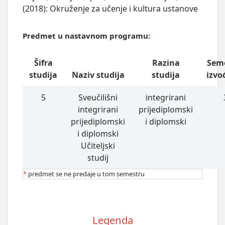
(2018): Okruženje za učenje i kultura ustanove
Predmet u nastavnom programu:
Šifra
Razina
Sem
studija
Naziv studija
studija
izvo
5
Sveučilišni
integrirani
integrirani
prijediplomski
prijediplomski
i diplomski
i diplomski
Učiteljski
studij
*
predmet se ne predaje u tom semestru
Legenda