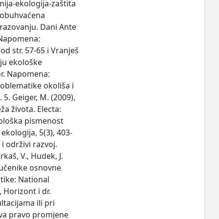
ija-ekologija-zaštita
su obuhvaćena
brazovanju. Dani Ante
. Napomena:
od str. 57-65 i Vranješ
voju ekološke
bor. Napomena:
roblematike okoliša i
. 5. Geiger, M. (2009),
a života. Electa:
Ekološka pismenost
ekologija, 5(3), 403-
i održivi razvoj.
kaš, V., Hudek, J.
a učenike osnovne
tike: National
 Horizont i dr.
acijama ili pri
ava pravo promjene