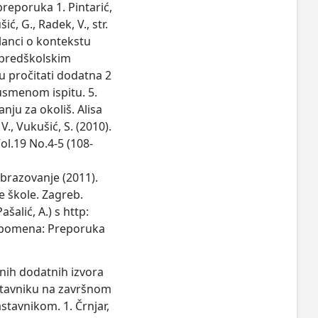
a preporuka 1. Pintarić,
šić, G., Radek, V., str.
članci o kontekstu
 predškolskim
u pročitati dodatna 2
usmenom ispitu. 5.
anju za okoliš. Alisa
., Vukušić, S. (2010).
ol.19 No.4-5 (108-
brazovanje (2011).
e škole. Zagreb.
ašalić, A.) s http:
apomena: Preporuka
nih dodatnih izvora
nastavniku na završnom
stavnikom. 1. Črnjar,