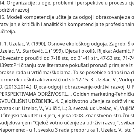
14. Organizacije :uloge, problemi i perspektive u procesu cj
održivi razvoj  

15. Modeli kompetencija učitelja za odgoj i obrazovanje za od
razvijanje kritičkih i analitičkih kompetencija te profesional
učitelja.
1. 1. Uzelac, V. (1990), Osnove ekološkog odgoja. Zagreb: Šk
Uzelac, V., Starčević, I. (1999), Djeca i okoliš. Rijeka: Adami
Obvezatno proučiti od 7-18 str., od 31-41 str., 47-53 str., 71-74 
139str.Pri čitanju ove literature pokušati pronaći primjere 
prakse rada u vrtićima/školama. To se posebice odnosi na dio 
forme ekoloških aktivnosti) od str.12-15. 3. Uzelac, V., Vodopi
D. (2013.2014.). Djeca-odgoj i obrazovanje-održivi razvoj. U
PERSPEKTIVAMA ODRŽIVOSTI..... Golden marketing-Tehnička
SVEUČILIŠNI UDŽBENIK.. 4. Cjeloživotno učenje za održivi razvo
svezak ur. Uzelac, V., Vujičić, L.; 3. svezak ur. Uzelac, V., Vujičić
Učiteljski fakultet u Rijeci, Rijeka 2008. Znanstveno-struč
sudjelovanjem "Cjeloživotno učenje za održivi razvoj", svibanj
Napomene: - u 1. svesku 3 rada preporuka 1. Uzelac, V., str. 1-