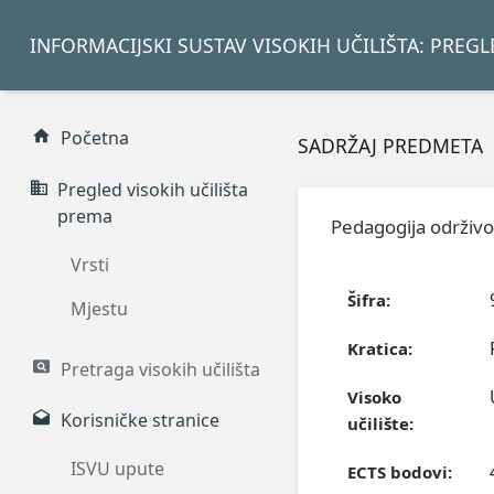
INFORMACIJSKI SUSTAV VISOKIH UČILIŠTA: PREG
Početna
SADRŽAJ PREDMETA
Pregled visokih učilišta
prema
Pedagogija održivo
Vrsti
Šifra:
Mjestu
Kratica:
Pretraga visokih učilišta
Visoko
Korisničke stranice
učilište:
ISVU upute
ECTS bodovi: