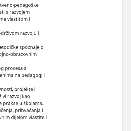
uštveno-pedagoške 
ti s razvojem 
a vlastitom i 
održivom razvoju i 
etodičke spoznaje o 
gojno-obrazovnim 
og procesa s 
jenima na pedagogiji 
osti, projekte i 
vi razvoj kao 
e prakse u školama.

čenja, prihvaćanja i 
m dijelom vlastite i 