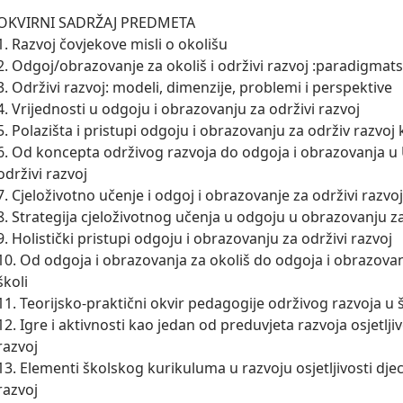
OKVIRNI SADRŽAJ PREDMETA

1. Razvoj čovjekove misli o okolišu

2. Odgoj/obrazovanje za okoliš i održivi razvoj :paradigmatsk
3. Održivi razvoj: modeli, dimenzije, problemi i perspektive

4. Vrijednosti u odgoju i obrazovanju za održivi razvoj 

5. Polazišta i pristupi odgoju i obrazovanju za održiv razvoj
6. Od koncepta održivog razvoja do odgoja i obrazovanja u 
održivi razvoj

7. Cjeloživotno učenje i odgoj i obrazovanje za održivi razvoj
8. Strategija cjeloživotnog učenja u odgoju u obrazovanju za 
9. Holistički pristupi odgoju i obrazovanju za održivi razvoj 

10. Od odgoja i obrazovanja za okoliš do odgoja i obrazovanj
školi

11. Teorijsko-praktični okvir pedagogije održivog razvoja u
12. Igre i aktivnosti kao jedan od preduvjeta razvoja osjetljiv
razvoj

13. Elementi školskog kurikuluma u razvoju osjetljivosti djec
razvoj 
