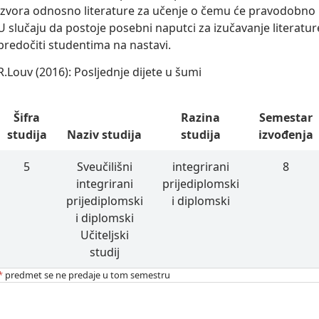
izvora odnosno literature za učenje o čemu će pravodobno 
U slučaju da postoje posebni naputci za izučavanje literatur
predočiti studentima na nastavi.
R.Louv (2016): Posljednje dijete u šumi
Šifra
Razina
Semestar
studija
Naziv studija
studija
izvođenja
5
Sveučilišni
integrirani
8
integrirani
prijediplomski
prijediplomski
i diplomski
i diplomski
Učiteljski
studij
*
predmet se ne predaje u tom semestru