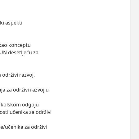
i aspekti

 kao konceptu 

UN desetljeću za 


održivi razvoj.

a za održivi razvoj u 
 školskom odgoju 

osti učenika za održivi 
e/učenika za održivi 