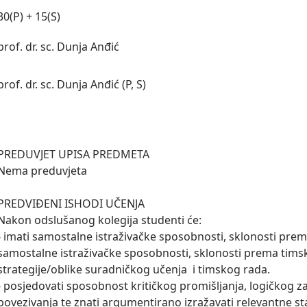
30(P) + 15(S)
prof. dr. sc. Dunja Anđić
prof. dr. sc. Dunja Anđić (P, S)
PREDUVJET UPISA PREDMETA

Nema preduvjeta

PREDVIĐENI ISHODI UČENJA

Nakon odslušanog kolegija studenti će:

- imati samostalne istraživačke sposobnosti, sklonosti prem
samostalne istraživačke sposobnosti, sklonosti prema timsk
strategije/oblike suradničkog učenja  i timskog rada.

- posjedovati sposobnost kritičkog promišljanja, logičkog zak
povezivanja te znati argumentirano izražavati relevantne sta