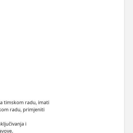
a timskom radu, imati 
om radu, primjeniti 
ljučivanja i 
vove. 
