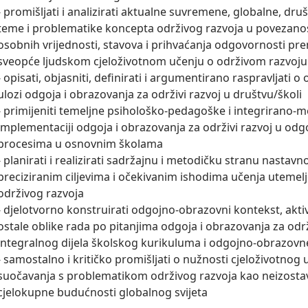
- promišljati i analizirati aktualne suvremene, globalne, dr
teme i problematike koncepta održivog razvoja u povezanos
osobnih vrijednosti, stavova i prihvaćanja odgovornosti prem
sveopće ljudskom cjeloživotnom učenju o održivom razvoju

- opisati, objasniti, definirati i argumentirano raspravljati o 
ulozi odgoja i obrazovanja za održivi razvoj u društvu/školi

- primijeniti temeljne psihološko-pedagoške i integrirano-m
implementaciji odgoja i obrazovanja za održivi razvoj u od
procesima u osnovnim školama

- planirati i realizirati sadržajnu i metodičku stranu nastavn
preciziranim ciljevima i očekivanim ishodima učenja utemel
održivog razvoja

- djelotvorno konstruirati odgojno-obrazovni kontekst, aktivn
ostale oblike rada po pitanjima odgoja i obrazovanja za održi
integralnog dijela školskog kurikuluma i odgojno-obrazovn
- samostalno i kritičko promišljati o nužnosti cjeloživotnog u
suočavanja s problematikom održivog razvoja kao neizostavni
cjelokupne budućnosti globalnog svijeta 
