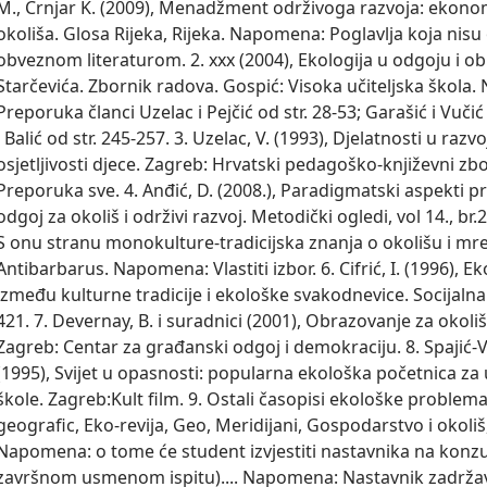
M., Črnjar K. (2009), Menadžment održivoga razvoja: ekonom
okoliša. Glosa Rijeka, Rijeka. Napomena: Poglavlja koja ni
obveznom literaturom. 2. xxx (2004), Ekologija u odgoju i o
Starčevića. Zbornik radova. Gospić: Visoka učiteljska škola
Preporuka članci Uzelac i Pejčić od str. 28-53; Garašić i Vučić 
i Balić od str. 245-257. 3. Uzelac, V. (1993), Djelatnosti u raz
osjetljivosti djece. Zagreb: Hrvatski pedagoško-književni z
Preporuka sve. 4. Anđić, D. (2008.), Paradigmatski aspekti p
odgoj za okoliš i održivi razvoj. Metodički ogledi, vol 14., br.2
S onu stranu monokulture-tradicijska znanja o okolišu i mrež
Antibarbarus. Napomena: Vlastiti izbor. 6. Cifrić, I. (1996), 
između kulturne tradicije i ekološke svakodnevice. Socijalna 
421. 7. Devernay, B. i suradnici (2001), Obrazovanje za okoliš 
Zagreb: Centar za građanski odgoj i demokraciju. 8. Spajić-Vr
(1995), Svijet u opasnosti: popularna ekološka početnica z
škole. Zagreb:Kult film. 9. Ostali časopisi ekološke problema
geografic, Eko-revija, Geo, Meridijani, Gospodarstvo i okoliš,
Napomena: o tome će student izvjestiti nastavnika na konzult
završnom usmenom ispitu).... Napomena: Nastavnik zadrž