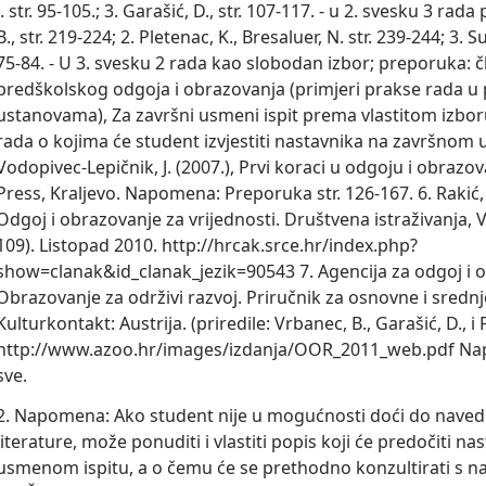
J. str. 95-105.; 3. Garašić, D., str. 107-117. - u 2. svesku 3 rad
B., str. 219-224; 2. Pletenac, K., Bresaluer, N. str. 239-244; 3. Su
75-84. - U 3. svesku 2 rada kao slobodan izbor; preporuka: 
predškolskog odgoja i obrazovanja (primjeri prakse rada u
ustanovama), Za završni usmeni ispit prema vlastitom izbor
rada o kojima će student izvjestiti nastavnika na završnom 
Vodopivec-Lepičnik, J. (2007.), Prvi koraci u odgoju i obrazov
Press, Kraljevo. Napomena: Preporuka str. 126-167. 6. Rakić, V
Odgoj i obrazovanje za vrijednosti. Društvena istraživanja, V
109). Listopad 2010. http://hrcak.srce.hr/index.php?
show=clanak&id_clanak_jezik=90543 7. Agencija za odgoj i o
Obrazovanje za održivi razvoj. Priručnik za osnovne i srednj
Kulturkontakt: Austrija. (priredile: Vrbanec, B., Garašić, D., i P
http://www.azoo.hr/images/izdanja/OOR_2011_web.pdf N
sve.
2. Napomena: Ako student nije u mogućnosti doći do naved
literature, može ponuditi i vlastiti popis koji će predočiti 
usmenom ispitu, a o čemu će se prethodno konzultirati s na