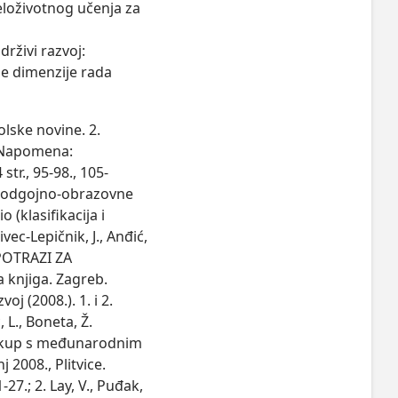
eloživotnog učenja za 
rživi razvoj: 
ne dimenzije rada 
olske novine. 2.
ć. Napomena:
str., 95-98., 105-
iz odgojno-obrazovne
(klasifikacija i
vec-Lepičnik, J., Anđić,
 POTRAZI ZA
 knjiga. Zagreb.
j (2008.). 1. i 2.
, L., Boneta, Ž.
ni skup s međunarodnim
 2008., Plitvice.
27.; 2. Lay, V., Puđak,