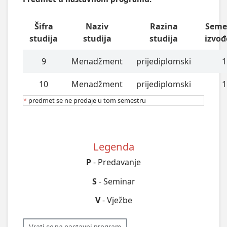
Šifra
Naziv
Razina
Seme
studija
studija
studija
izvođ
9
Menadžment
prijediplomski
1
10
Menadžment
prijediplomski
1
*
predmet se ne predaje u tom semestru
Legenda
P
- Predavanje
S
- Seminar
V
- Vježbe
Vrati se na nastavni program