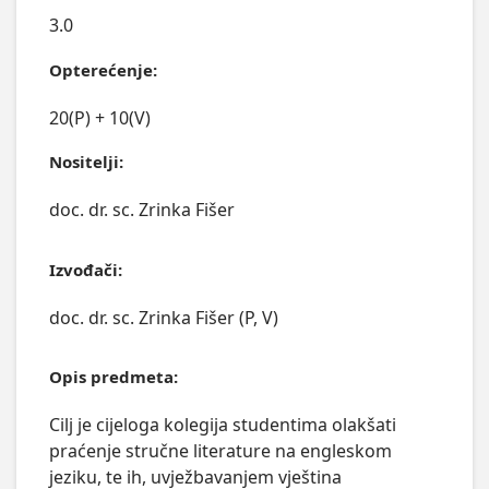
3.0
Opterećenje:
20(P) + 10(V)
Nositelji:
doc. dr. sc. Zrinka Fišer
Izvođači:
doc. dr. sc. Zrinka Fišer (P, V)
Opis predmeta:
Cilj je cijeloga kolegija studentima olakšati 
praćenje stručne literature na engleskom 
jeziku, te ih, uvježbavanjem vještina 