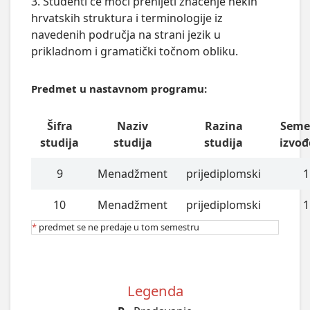
3. Studenti će moći prenijeti značenje nekih
hrvatskih struktura i terminologije iz
navedenih područja na strani jezik u
prikladnom i gramatički točnom obliku.
Predmet u nastavnom programu:
Šifra
Naziv
Razina
Seme
studija
studija
studija
izvođ
9
Menadžment
prijediplomski
1
10
Menadžment
prijediplomski
1
*
predmet se ne predaje u tom semestru
Legenda