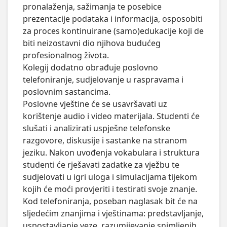
pronalaženja, sažimanja te posebice 
prezentacije podataka i informacija, osposobiti 
za proces kontinuirane (samo)edukacije koji de 
biti neizostavni dio njihova budućeg 
profesionalnog života.

Kolegij dodatno obrađuje poslovno 
telefoniranje, sudjelovanje u raspravama i 
poslovnim sastancima.

Poslovne vještine će se usavršavati uz 
korištenje audio i video materijala. Studenti će 
slušati i analizirati uspješne telefonske 
razgovore, diskusije i sastanke na stranom 
jeziku. Nakon uvođenja vokabulara i struktura 
studenti će rješavati zadatke za vježbu te 
sudjelovati u igri uloga i simulacijama tijekom 
kojih će moći provjeriti i testirati svoje znanje.

Kod telefoniranja, poseban naglasak bit će na 
sljedećim znanjima i vještinama: predstavljanje, 
uspostavljanje veze, razumijevanje snimljenih 