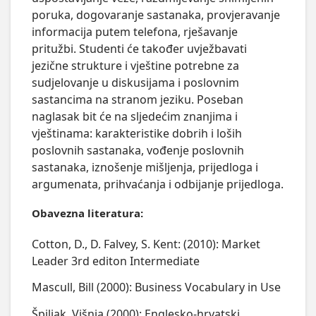
poruka, dogovaranje sastanaka, provjeravanje 
informacija putem telefona, rješavanje 
pritužbi. Studenti će također uvježbavati 
jezične strukture i vještine potrebne za 
sudjelovanje u diskusijama i poslovnim 
sastancima na stranom jeziku. Poseban 
naglasak bit će na sljedećim znanjima i 
vještinama: karakteristike dobrih i loših 
poslovnih sastanaka, vođenje poslovnih 
sastanaka, iznošenje mišljenja, prijedloga i 
argumenata, prihvaćanja i odbijanje prijedloga.
Obavezna literatura:
Cotton, D., D. Falvey, S. Kent: (2010): Market
Leader 3rd editon Intermediate
Mascull, Bill (2000): Business Vocabulary in Use
Špiljak, Višnja (2000): Englesko-hrvatski