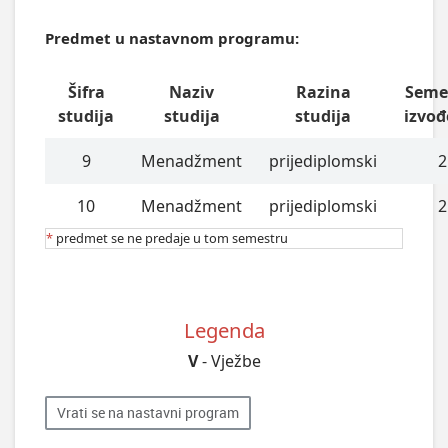
Predmet u nastavnom programu:
Šifra
Naziv
Razina
Seme
studija
studija
studija
izvođ
9
Menadžment
prijediplomski
2
10
Menadžment
prijediplomski
2
*
predmet se ne predaje u tom semestru
Legenda
V
- Vježbe
Vrati se na nastavni program