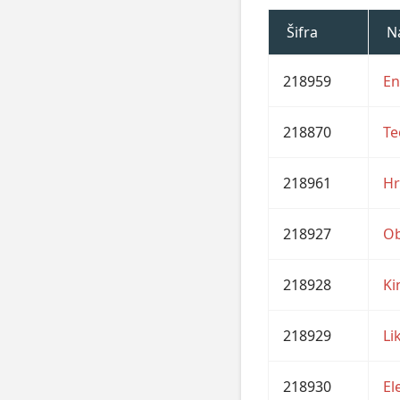
Šifra
N
218959
En
218870
Te
218961
Hr
218927
Ob
218928
Ki
218929
Li
218930
El