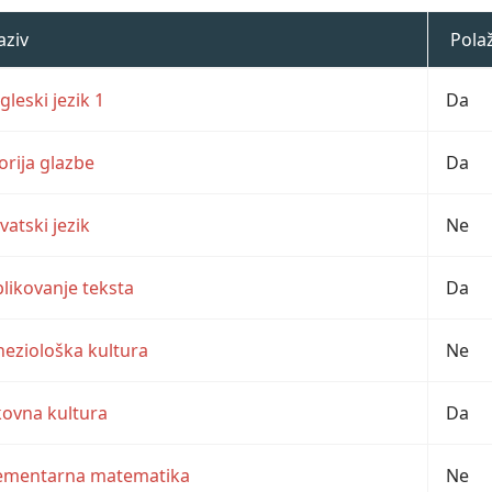
aziv
Pola
gleski jezik 1
Da
orija glazbe
Da
vatski jezik
Ne
likovanje teksta
Da
neziološka kultura
Ne
kovna kultura
Da
ementarna matematika
Ne