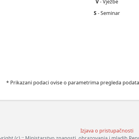
V
- Vježbe
S
- Seminar
* Prikazani podaci ovise o parametrima pregleda podata
Izjava o pristupačnosti
right (c) :: Ministarstvo znanosti, obrazovanja i mladih Re