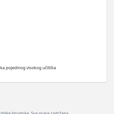
ka pojedinog visokog učilišta
publike Hrvatske. Sva prava zadržana.