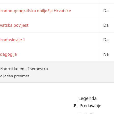
irodno-geografska obilježja Hrvatske
Da
vatska povijest
Da
irodoslovlje 1
Da
dagogija
Ne
Izborni kolegij I semestra
ra jedan predmet
Legenda
P
- Predavanje