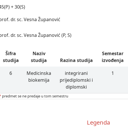
45(P) + 30(S)
prof. dr. sc. Vesna Županović
prof. dr. sc. Vesna Županović (P, S)
Šifra
Naziv
Semestar
studija
studija
Razina studija
izvođenja
6
Medicinska
integrirani
1
biokemija
prijediplomski i
diplomski
*
predmet se ne predaje u tom semestru
Legenda