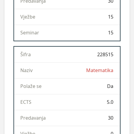
30
i
v
15
P
15
o
l
a
228515
ž
e
s
Matematika
e
Da
E
C
5.0
T
S
30
P
0