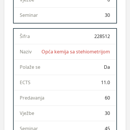
V
30
S
228512
Opća kemija sa stehiometrijom
Da
11.0
60
30
45