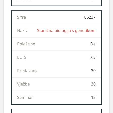
86237
Stanična biologija s genetikom
Da
7.5
30
30
15