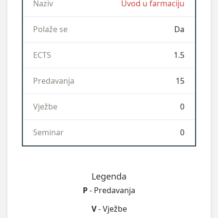
Uvod u farmaciju
Da
1.5
15
0
0
Legenda
P
- Predavanja
V
- Vježbe