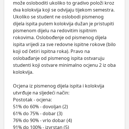
može osloboditi ukoliko to gradivo položi kroz 
dva kolokvija koji se odvijaju tijekom semestra. 
Ukoliko se student ne oslobodi pismenog 
dijela ispita putem kolokvija dužan je pristupiti 
pismenom dijelu na redovitim ispitnim 
rokovima. Oslobođenje od pismenog dijela 
ispita vrijedi za sve redovne ispitne rokove (bilo 
koji od četiri ispitna roka). Pravo na 
oslobađanje od pismenog ispita ostvaruju 
studenti koji ostvare minimalno ocjenu 2 iz oba 
kolokvija.

Ocjena iz pismenog dijela ispita i kolokvija 
utvrđuje na sljedeći način:

Postotak - ocjena:

51% do 60% - dovoljan (2)

61% do 75% - dobar (3)

76% do 90% - vrlo dobar (4)

91% do 100% - izvrstan (5)
