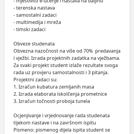
- mješovito e-učenje i nastava na daljinu

- terenska nastava

- samostalni zadaci

- multimedija i mreža

- timski zadaci

Obveze studenata

Obvezna nazočnost na više od 70%  predavanja 
i vježbi. Izrada projektnih zadatka na vježbama. 
Za svaki projekt student izlaže rezultate svoga 
rada uz provjeru samostalnosti i 3 pitanja. 
Projektni zadaci su:

1. Izračun kubatura zemljanih masa

2. Izrada elaborata iskolčenja prometnice

3. Izračun točnosti proboja tunela

Ocjenjivanje i vrjednovanje rada studenata 
tijekom nastave i na završnom ispitu

Pismeno: pismenog dijela ispita student se 