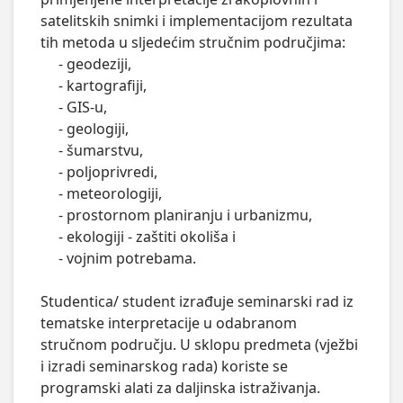
satelitskih snimki i implementacijom rezultata 
tih metoda u sljedećim stručnim područjima:

     - geodeziji, 

     - kartografiji, 

     - GIS-u, 

     - geologiji, 

     - šumarstvu, 

     - poljoprivredi, 

     - meteorologiji, 

     - prostornom planiranju i urbanizmu, 

     - ekologiji - zaštiti okoliša i 

     - vojnim potrebama.

Studentica/ student izrađuje seminarski rad iz 
tematske interpretacije u odabranom 
stručnom području. U sklopu predmeta (vježbi 
i izradi seminarskog rada) koriste se 
programski alati za daljinska istraživanja.