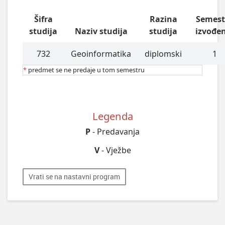
Šifra
Razina
Semest
studija
Naziv studija
studija
izvođe
732
Geoinformatika
diplomski
1
*
predmet se ne predaje u tom semestru
Legenda
P
- Predavanja
V
- Vježbe
Vrati se na nastavni program