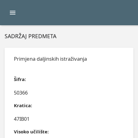
SADRŽAJ PREDMETA
Primjena daljinskih istraživanja
Šifra:
50366
Kratica:
47IB01
Visoko učilište: