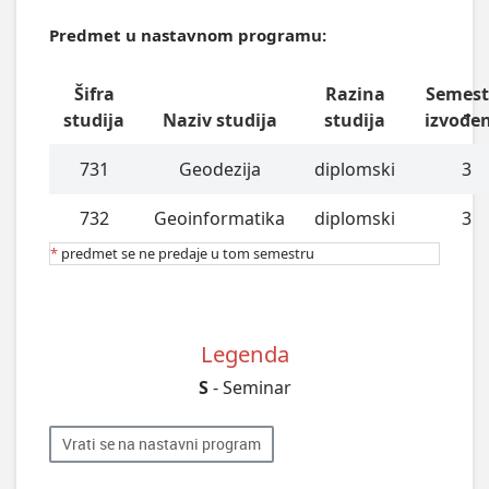
Predmet u nastavnom programu:
Šifra
Razina
Semest
studija
Naziv studija
studija
izvođe
731
Geodezija
diplomski
3
732
Geoinformatika
diplomski
3
*
predmet se ne predaje u tom semestru
Legenda
S
- Seminar
Vrati se na nastavni program