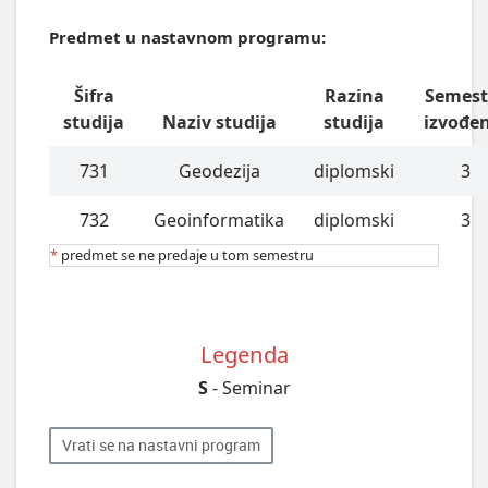
Predmet u nastavnom programu:
Šifra
Razina
Semest
studija
Naziv studija
studija
izvođe
731
Geodezija
diplomski
3
732
Geoinformatika
diplomski
3
*
predmet se ne predaje u tom semestru
Legenda
S
- Seminar
Vrati se na nastavni program