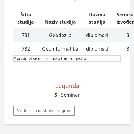
Šifra
Razina
Semest
studija
Naziv studija
studija
izvođe
731
Geodezija
diplomski
3
732
Geoinformatika
diplomski
3
*
predmet se ne predaje u tom semestru
Legenda
S
- Seminar
Vrati se na nastavni program