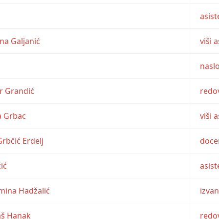
asist
tina Galjanić
viši 
naslo
or Grandić
redov
ra Grbac
viši 
Grbčić Erdelj
doce
ić
asist
 Emina Hadžalić
izva
maš Hanak
redov