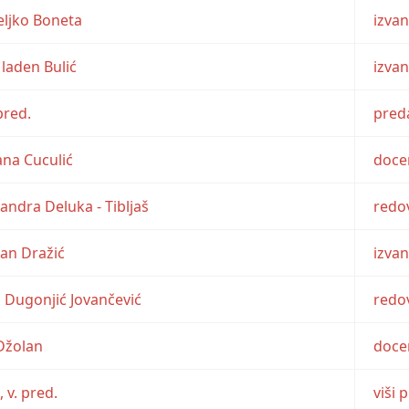
 Željko Boneta
izva
 Mladen Bulić
izva
pred.
pred
jana Cuculić
doce
ksandra Deluka - Tibljaš
redov
Ivan Dražić
izva
ja Dugonjić Jovančević
redov
 Džolan
doce
 v. pred.
viši 