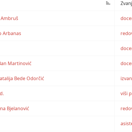
Zvan
is Ambruš
doce
jko Arbanas
redov
doce
 Ban Martinović
doce
 Natalija Bede Odorčić
izva
d.
viši 
iana Bjelanović
redov
asist