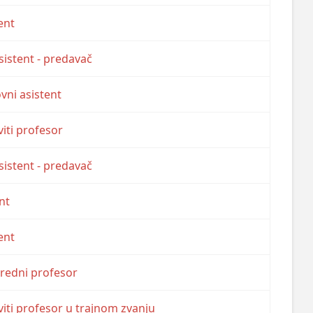
ent
asistent - predavač
vni asistent
iti profesor
asistent - predavač
nt
ent
nredni profesor
iti profesor u trajnom zvanju