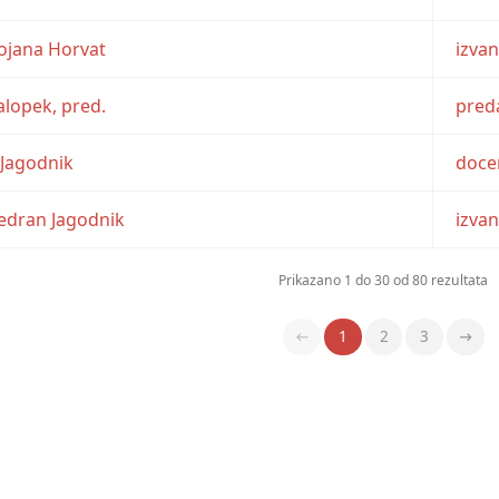
 Bojana Horvat
izva
alopek, pred.
pred
a Jagodnik
doce
 Vedran Jagodnik
izva
Prikazano 1 do 30 od 80 rezultata
1
2
3