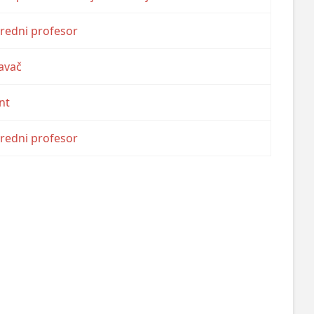
nredni profesor
avač
nt
nredni profesor