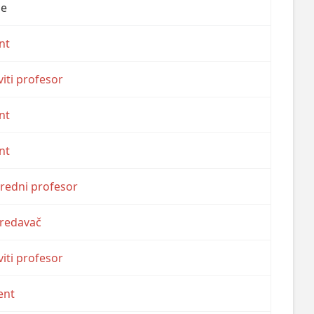
je
nt
iti profesor
nt
nt
nredni profesor
predavač
iti profesor
ent