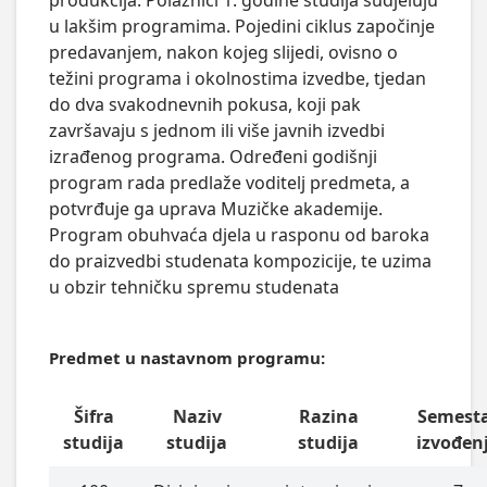
produkcija. Polaznici 1. godine studija sudjeluju 
u lakšim programima. Pojedini ciklus započinje 
predavanjem, nakon kojeg slijedi, ovisno o 
težini programa i okolnostima izvedbe, tjedan 
do dva svakodnevnih pokusa, koji pak 
završavaju s jednom ili više javnih izvedbi 
izrađenog programa. Određeni godišnji 
program rada predlaže voditelj predmeta, a 
potvrđuje ga uprava Muzičke akademije. 
Program obuhvaća djela u rasponu od baroka 
do praizvedbi studenata kompozicije, te uzima 
u obzir tehničku spremu studenata

Predmet u nastavnom programu:
Šifra
Naziv
Razina
Semest
studija
studija
studija
izvođen