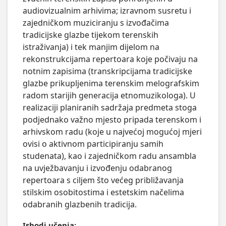
audiovizualnim arhivima; izravnom susretu i 
zajedničkom muziciranju s izvođačima 
tradicijske glazbe tijekom terenskih 
istraživanja) i tek manjim dijelom na 
rekonstrukcijama repertoara koje počivaju na 
notnim zapisima (transkripcijama tradicijske 
glazbe prikupljenima terenskim melografskim 
radom starijih generacija etnomuzikologa). U 
realizaciji planiranih sadržaja predmeta stoga 
podjednako važno mjesto pripada terenskom i 
arhivskom radu (koje u najvećoj mogućoj mjeri 
ovisi o aktivnom participiranju samih 
studenata), kao i zajedničkom radu ansambla 
na uvježbavanju i izvođenju odabranog 
repertoara s ciljem što većeg približavanja 
stilskim osobitostima i estetskim načelima 
odabranih glazbenih tradicija.
Ishodi učenja: