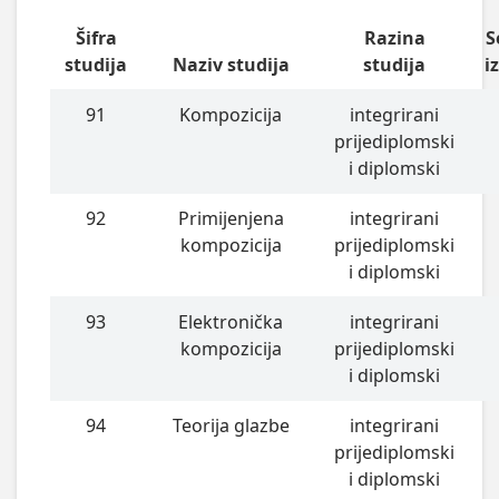
Šifra
Razina
S
studija
Naziv studija
studija
i
91
Kompozicija
integrirani
prijediplomski
i diplomski
92
Primijenjena
integrirani
kompozicija
prijediplomski
i diplomski
93
Elektronička
integrirani
kompozicija
prijediplomski
i diplomski
94
Teorija glazbe
integrirani
prijediplomski
i diplomski