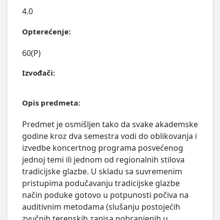
4.0
Opterećenje:
60(P)
Izvođači:
Opis predmeta:
Predmet je osmišljen tako da svake akademske 
godine kroz dva semestra vodi do oblikovanja i 
izvedbe koncertnog programa posvećenog 
jednoj temi ili jednom od regionalnih stilova 
tradicijske glazbe. U skladu sa suvremenim 
pristupima podučavanju tradicijske glazbe 
način poduke gotovo u potpunosti počiva na 
auditivnim metodama (slušanju postojećih 
zvučnih terenskih zapisa pohranjenih u 