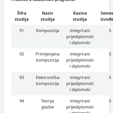
Šifra
Naziv
Razina
Semes
studija
studija
studija
izvođ
91
Kompozicija
integrirani
5
prijediplomski
i diplomski
92
Primijenjena
integrirani
5
kompozicija
prijediplomski
i diplomski
93
Elektronička
integrirani
5
kompozicija
prijediplomski
i diplomski
94
Teorija
integrirani
5
glazbe
prijediplomski
i diplomski