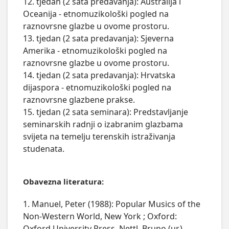
12. tjedan (2 sata predavanja): Australija i 
Oceanija - etnomuzikološki pogled na 
raznovrsne glazbe u ovome prostoru.

13. tjedan (2 sata predavanja): Sjeverna 
Amerika - etnomuzikološki pogled na 
raznovrsne glazbe u ovome prostoru.

14. tjedan (2 sata predavanja): Hrvatska 
dijaspora - etnomuzikološki pogled na 
raznovrsne glazbene prakse.

15. tjedan (2 sata seminara): Predstavljanje 
seminarskih radnji o izabranim glazbama 
svijeta na temelju terenskih istraživanja 
studenata.

Obavezna literatura:
1. Manuel, Peter (1988): Popular Musics of the
Non-Western World, New York ; Oxford:
Oxford University Press. Nettl, Bruno (ur.)