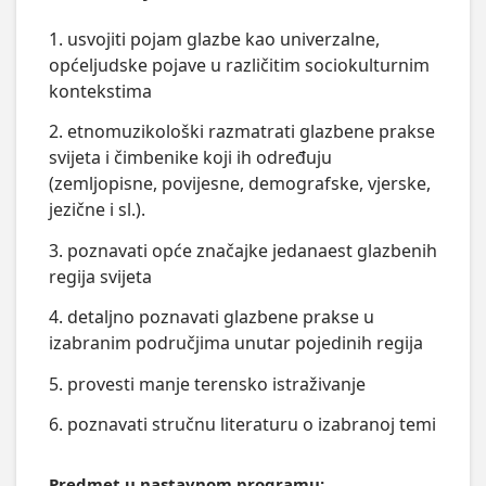
1. usvojiti pojam glazbe kao univerzalne,
općeljudske pojave u različitim sociokulturnim
kontekstima
2. etnomuzikološki razmatrati glazbene prakse
svijeta i čimbenike koji ih određuju
(zemljopisne, povijesne, demografske, vjerske,
jezične i sl.).
3. poznavati opće značajke jedanaest glazbenih
regija svijeta
4. detaljno poznavati glazbene prakse u
izabranim područjima unutar pojedinih regija
5. provesti manje terensko istraživanje
6. poznavati stručnu literaturu o izabranoj temi
Predmet u nastavnom programu: