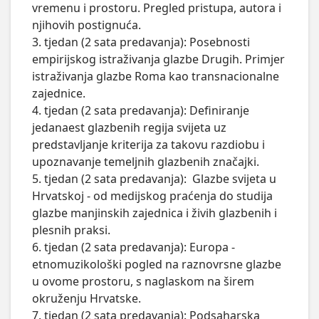
vremenu i prostoru. Pregled pristupa, autora i 
njihovih postignuća.

3. tjedan (2 sata predavanja): Posebnosti 
empirijskog istraživanja glazbe Drugih. Primjer 
istraživanja glazbe Roma kao transnacionalne 
zajednice.

4. tjedan (2 sata predavanja): Definiranje 
jedanaest glazbenih regija svijeta uz 
predstavljanje kriterija za takovu razdiobu i 
upoznavanje temeljnih glazbenih značajki.

5. tjedan (2 sata predavanja):  Glazbe svijeta u 
Hrvatskoj - od medijskog praćenja do studija 
glazbe manjinskih zajednica i živih glazbenih i 
plesnih praksi.

6. tjedan (2 sata predavanja): Europa - 
etnomuzikološki pogled na raznovrsne glazbe 
u ovome prostoru, s naglaskom na širem 
okruženju Hrvatske.

7. tjedan (2 sata predavanja): Podsaharska 