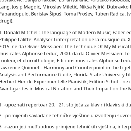
Lang, Josip Magdić, Miroslav Miletić, Nikša Njirić, Dubravko P
Papandopulo, Berislav Šipuš, Toma Prošev, Ruben Radica, Iva
1. Donald Mitchell: The language of Modern Music; Faber ed
Philippe Lalitte: Analyser l interpretation de la musique du 
2015. ne da Olivier Messiaen: The Technique Of My Musical
musicales Alphonse Leduc, 2000. da da Olivier Messiaen: Le 
couleur, et d ornithologie; Editions musicales Alphonse Ledu
Lawrence Quinnett: Harmony and Counterpoint in the Ligeti
Analysis and Performance Guide, Florida State University Lib
Herbert Henck: Experimentelle Pianistik; Edition Schott. ne 
Avant-gardes in Musical Notation and Their Impact on the M
1. -upoznati repertoar 20. i 21. stoljeća za klavir i klavirski d
2. -primijeniti savladane tehničke vještine u izvođenju suv
3. -razumjeti međuodnos primjene tehničkih vještina, interpre