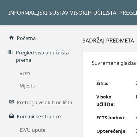
INFORMACIJSKI SUSTAV VISOKIH UČILIŠTA: PREG
Početna
SADRŽAJ PREDMETA
Pregled visokih učilišta
prema
Suvremena glazba z
Vrsti
Šifra:
Mjestu
Visoko
Pretraga visokih učilišta
učilište:
Korisničke stranice
ECTS bodovi:
ISVU upute
Opterećenje: