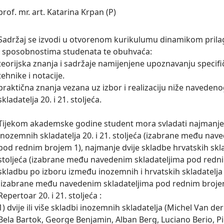
prof. mr. art. Katarina Krpan (P)
Sadržaj se izvodi u otvorenom kurikulumu dinamikom pril
i sposobnostima studenata te obuhvaća:

teorijska znanja i sadržaje namijenjene upoznavanju specifič
tehnike i notacije.

praktična znanja vezana uz izbor i realizaciju niže navedeno
skladatelja 20. i 21. stoljeća.

Tijekom akademske godine student mora svladati najmanje d
inozemnih skladatelja 20. i 21. stoljeća (izabrane među nave
pod rednim brojem 1), najmanje dvije skladbe hrvatskih sklada
stoljeća (izabrane među navedenim skladateljima pod rednim
skladbu po izboru između inozemnih i hrvatskih skladatelja z
(izabrane među navedenim skladateljima pod rednim brojem
Repertoar 20. i 21. stoljeća :

1) dvije ili više skladbi inozemnih skladatelja (Michel Van de
Bela Bartok, George Benjamin, Alban Berg, Luciano Berio, Pi