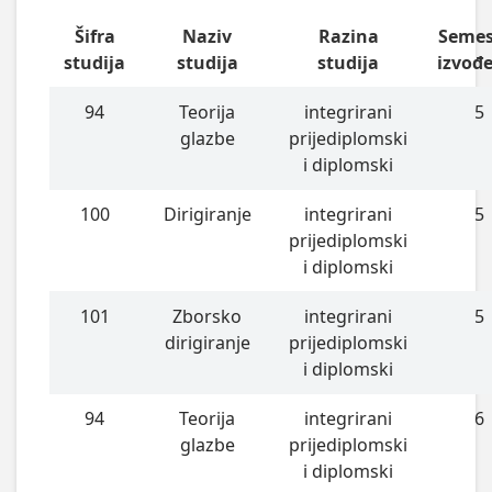
Šifra
Naziv
Razina
Semes
studija
studija
studija
izvođ
94
Teorija
integrirani
5
glazbe
prijediplomski
i diplomski
100
Dirigiranje
integrirani
5
prijediplomski
i diplomski
101
Zborsko
integrirani
5
dirigiranje
prijediplomski
i diplomski
94
Teorija
integrirani
6
glazbe
prijediplomski
i diplomski