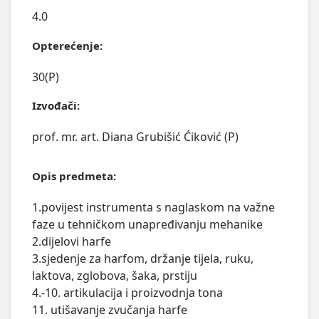
4.0
Opterećenje:
30(P)
Izvođači:
prof. mr. art. Diana Grubišić Ćiković (P)
Opis predmeta:
1.povijest instrumenta s naglaskom na važne 
faze u tehničkom unapređivanju mehanike

2.dijelovi harfe

3.sjedenje za harfom, držanje tijela, ruku, 
laktova, zglobova, šaka, prstiju

4.-10. artikulacija i proizvodnja tona

11. utišavanje zvučanja harfe
