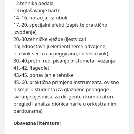
12.tehnika pedala

13.uglašavanje harfe

14.-16. notacija i simboli

17.-20. specijalni efekti (zapis te praktično 
izvođenje)

20.-30.tehničke vježbe (ljestvica i 
najjednostavniji elementi-terce odvojene, 
trozvuk secco i arpeggirano, četverozvuk)

30.-40.prstni red, pisanje prstometa i vezanja

41.-42. flageolet

43.-45. ponavljanje tehnike

45.-60. praktična primjena instrumenta, ovisno 
o smjeru studenta (za glazbene pedagoge-
sviranje pjesmica, za dirigente i kompozitore -
pregled i analiza dionica harfe u orkestralnim 
partiturama)
Obavezna literatura: