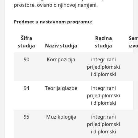
prostore, ovisno o njihovoj namjeni.
Predmet u nastavnom programu:
Šifra
Razina
Sem
studija
Naziv studija
studija
izv
90
Kompozicija
integrirani
prijediplomski
i diplomski
94
Teorija glazbe
integrirani
prijediplomski
i diplomski
95
Muzikologija
integrirani
prijediplomski
i diplomski