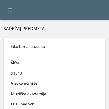
SADRŽAJ PREDMETA
Glazbena akustika
Šifra:
91543
Visoko učilište:
Muzička akademija
ECTS bodovi: