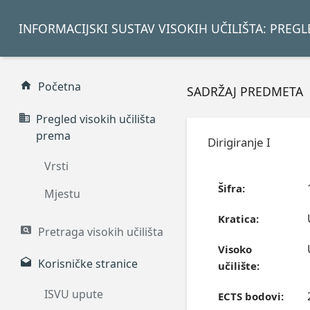
INFORMACIJSKI SUSTAV VISOKIH UČILIŠTA: PREG
Početna
SADRŽAJ PREDMETA
Pregled visokih učilišta
prema
Dirigiranje I
Vrsti
Šifra:
Mjestu
Kratica:
Pretraga visokih učilišta
Visoko
Korisničke stranice
učilište:
ISVU upute
ECTS bodovi: