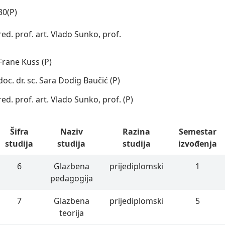
30(P)
red. prof. art. Vlado Sunko, prof.
Frane Kuss (P)
doc. dr. sc. Sara Dodig Baučić (P)
red. prof. art. Vlado Sunko, prof. (P)
Šifra
Naziv
Razina
Semestar
studija
studija
studija
izvođenja
6
Glazbena
prijediplomski
1
pedagogija
7
Glazbena
prijediplomski
5
teorija