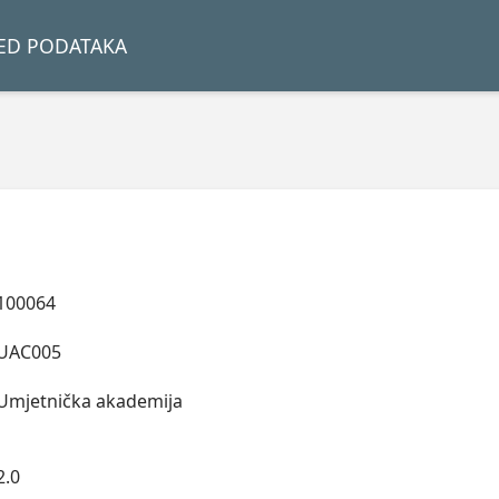
LED PODATAKA
100064
UAC005
Umjetnička akademija
2.0