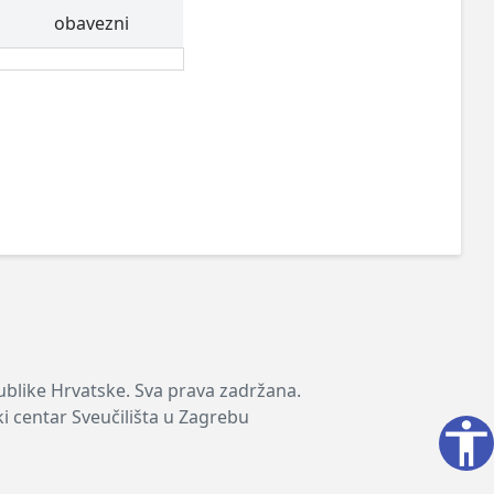
obavezni
publike Hrvatske. Sva prava zadržana.
ki centar Sveučilišta u Zagrebu
accessibility