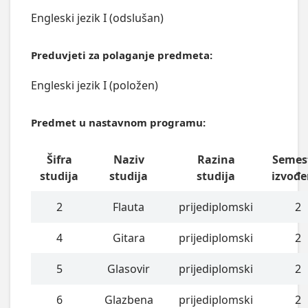
Engleski jezik I (odslušan)
Preduvjeti za polaganje predmeta:
Engleski jezik I (položen)
Predmet u nastavnom programu:
Šifra
Naziv
Razina
Semes
studija
studija
studija
izvođe
2
Flauta
prijediplomski
2
4
Gitara
prijediplomski
2
5
Glasovir
prijediplomski
2
6
Glazbena
prijediplomski
2