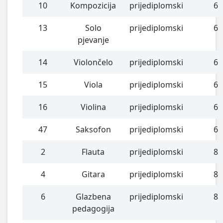
10
Kompozicija
prijediplomski
6
13
Solo
prijediplomski
6
pjevanje
14
Violončelo
prijediplomski
6
15
Viola
prijediplomski
6
16
Violina
prijediplomski
6
47
Saksofon
prijediplomski
6
2
Flauta
prijediplomski
8
4
Gitara
prijediplomski
8
6
Glazbena
prijediplomski
8
pedagogija