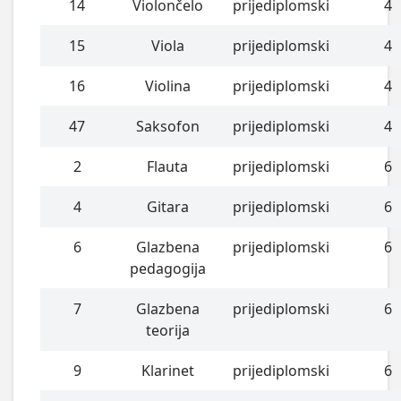
14
Violončelo
prijediplomski
4
15
Viola
prijediplomski
4
16
Violina
prijediplomski
4
47
Saksofon
prijediplomski
4
2
Flauta
prijediplomski
6
4
Gitara
prijediplomski
6
6
Glazbena
prijediplomski
6
pedagogija
7
Glazbena
prijediplomski
6
teorija
9
Klarinet
prijediplomski
6