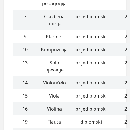
pedagogija
7
Glazbena
prijediplomski
2
teorija
9
Klarinet
prijediplomski
2
10
Kompozicija
prijediplomski
2
13
Solo
prijediplomski
2
pjevanje
14
Violončelo
prijediplomski
2
15
Viola
prijediplomski
2
16
Violina
prijediplomski
2
19
Flauta
diplomski
2