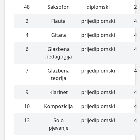
48
Saksofon
diplomski
2
2
Flauta
prijediplomski
4
4
Gitara
prijediplomski
4
6
Glazbena
prijediplomski
4
pedagogija
7
Glazbena
prijediplomski
4
teorija
9
Klarinet
prijediplomski
4
10
Kompozicija
prijediplomski
4
13
Solo
prijediplomski
4
pjevanje