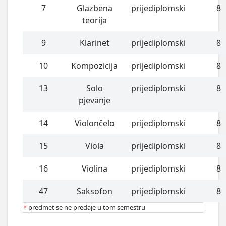
7
Glazbena
prijediplomski
8
teorija
9
Klarinet
prijediplomski
8
10
Kompozicija
prijediplomski
8
13
Solo
prijediplomski
8
pjevanje
14
Violončelo
prijediplomski
8
15
Viola
prijediplomski
8
16
Violina
prijediplomski
8
47
Saksofon
prijediplomski
8
*
predmet se ne predaje u tom semestru