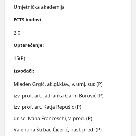
Umjetnička akademija
ECTS bodovi:
2.0
Opterećenje:
15(P)
Izvođači:
Mladen Grgić, ak.gl.klav., v. umj. sur. (P)
izv. prof. art. Jadranka Garin Borović (P)
izv. prof. art. Katja Repušić (P)
dr. sc. Ivana Franceschi, v. pred. (P)
Valentina Štrbac-Čičerić, nasl. pred. (P)