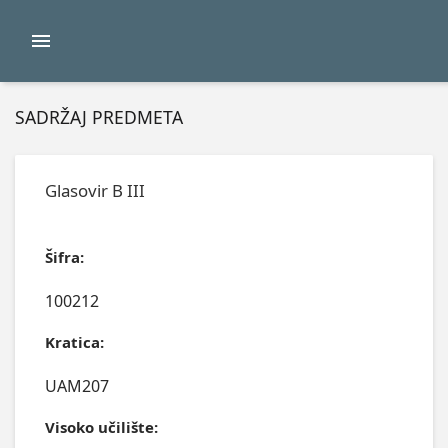
SADRŽAJ PREDMETA
Glasovir B III
Šifra:
100212
Kratica:
UAM207
Visoko učilište: