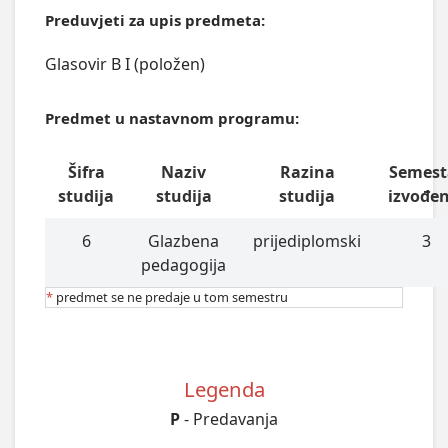
Preduvjeti za upis predmeta:
Glasovir B I (položen)
Predmet u nastavnom programu:
Šifra
Naziv
Razina
Semest
studija
studija
studija
izvođe
6
Glazbena
prijediplomski
3
pedagogija
*
predmet se ne predaje u tom semestru
Legenda
P
- Predavanja