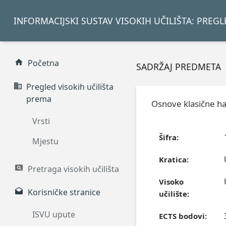
INFORMACIJSKI SUSTAV VISOKIH UČILIŠTA: PREG
Početna
SADRŽAJ PREDMETA
Pregled visokih učilišta
prema
Osnove klasične h
Vrsti
Šifra:
Mjestu
Kratica:
Pretraga visokih učilišta
Visoko
Korisničke stranice
učilište:
ISVU upute
ECTS bodovi: