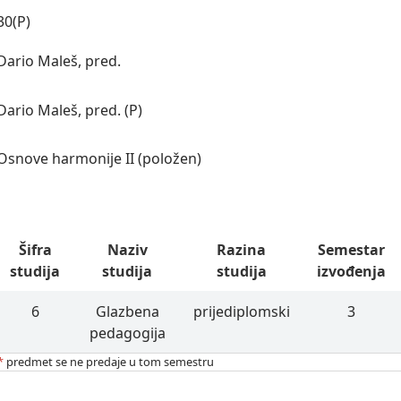
30(P)
Dario Maleš, pred.
Dario Maleš, pred. (P)
Osnove harmonije II (položen)
Šifra
Naziv
Razina
Semestar
studija
studija
studija
izvođenja
6
Glazbena
prijediplomski
3
pedagogija
*
predmet se ne predaje u tom semestru