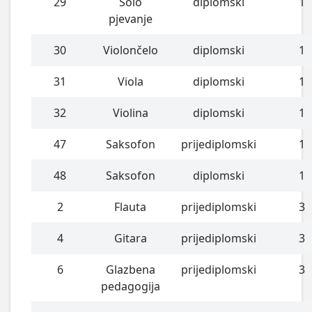
29
Solo
diplomski
1
pjevanje
30
Violončelo
diplomski
1
31
Viola
diplomski
1
32
Violina
diplomski
1
47
Saksofon
prijediplomski
1
48
Saksofon
diplomski
1
2
Flauta
prijediplomski
3
4
Gitara
prijediplomski
3
6
Glazbena
prijediplomski
3
pedagogija