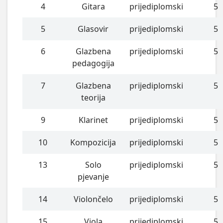
4
Gitara
prijediplomski
5
5
Glasovir
prijediplomski
5
6
Glazbena
prijediplomski
5
pedagogija
7
Glazbena
prijediplomski
5
teorija
9
Klarinet
prijediplomski
5
10
Kompozicija
prijediplomski
5
13
Solo
prijediplomski
5
pjevanje
14
Violončelo
prijediplomski
5
15
Viola
prijediplomski
5