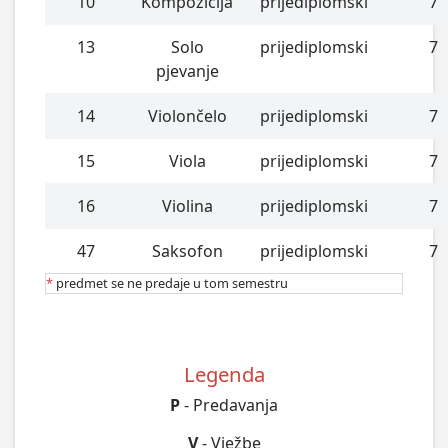
10
Kompozicija
prijediplomski
7
13
Solo
prijediplomski
7
pjevanje
14
Violončelo
prijediplomski
7
15
Viola
prijediplomski
7
16
Violina
prijediplomski
7
47
Saksofon
prijediplomski
7
*
predmet se ne predaje u tom semestru
Legenda
P
- Predavanja
V
- Vježbe