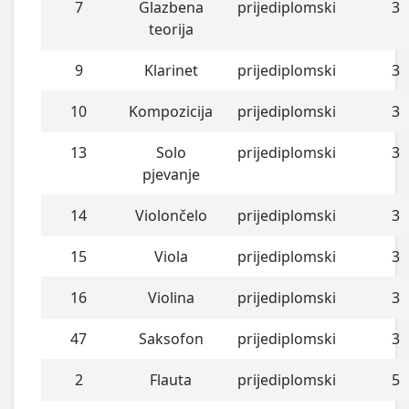
7
Glazbena
prijediplomski
3
teorija
9
Klarinet
prijediplomski
3
10
Kompozicija
prijediplomski
3
13
Solo
prijediplomski
3
pjevanje
14
Violončelo
prijediplomski
3
15
Viola
prijediplomski
3
16
Violina
prijediplomski
3
47
Saksofon
prijediplomski
3
2
Flauta
prijediplomski
5