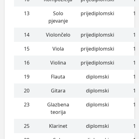
13
Solo
prijediplomski
1
pjevanje
14
Violončelo
prijediplomski
1
15
Viola
prijediplomski
1
16
Violina
prijediplomski
1
19
Flauta
diplomski
1
20
Gitara
diplomski
1
23
Glazbena
diplomski
1
teorija
25
Klarinet
diplomski
1