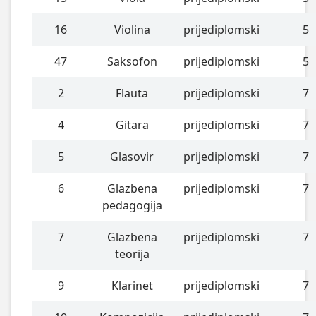
16
Violina
prijediplomski
5
47
Saksofon
prijediplomski
5
2
Flauta
prijediplomski
7
4
Gitara
prijediplomski
7
5
Glasovir
prijediplomski
7
6
Glazbena
prijediplomski
7
pedagogija
7
Glazbena
prijediplomski
7
teorija
9
Klarinet
prijediplomski
7