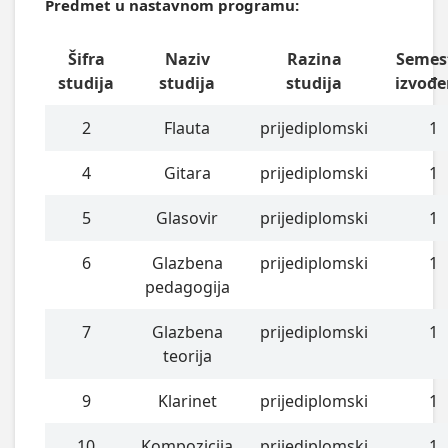
Predmet u nastavnom programu:
Šifra
Naziv
Razina
Semes
studija
studija
studija
izvođe
2
Flauta
prijediplomski
1
4
Gitara
prijediplomski
1
5
Glasovir
prijediplomski
1
6
Glazbena
prijediplomski
1
pedagogija
7
Glazbena
prijediplomski
1
teorija
9
Klarinet
prijediplomski
1
10
Kompozicija
prijediplomski
1