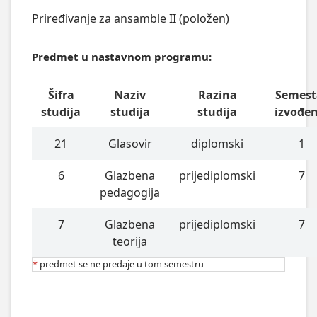
Priređivanje za ansamble II (položen)
Predmet u nastavnom programu:
Šifra
Naziv
Razina
Semest
studija
studija
studija
izvođe
21
Glasovir
diplomski
1
6
Glazbena
prijediplomski
7
pedagogija
7
Glazbena
prijediplomski
7
teorija
*
predmet se ne predaje u tom semestru