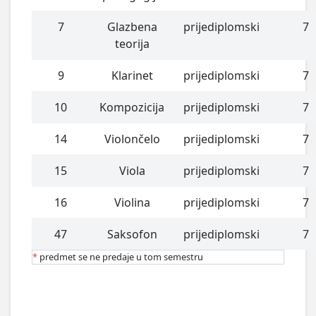
7
Glazbena
prijediplomski
7
teorija
9
Klarinet
prijediplomski
7
10
Kompozicija
prijediplomski
7
14
Violončelo
prijediplomski
7
15
Viola
prijediplomski
7
16
Violina
prijediplomski
7
47
Saksofon
prijediplomski
7
*
predmet se ne predaje u tom semestru