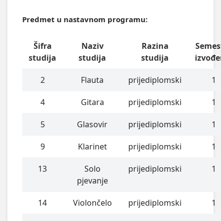
Predmet u nastavnom programu:
Šifra
Naziv
Razina
Semes
studija
studija
studija
izvođe
2
Flauta
prijediplomski
1
4
Gitara
prijediplomski
1
5
Glasovir
prijediplomski
1
9
Klarinet
prijediplomski
1
13
Solo
prijediplomski
1
pjevanje
14
Violončelo
prijediplomski
1