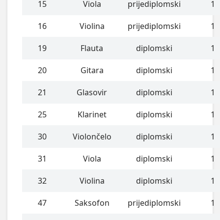
15
Viola
prijediplomski
1
16
Violina
prijediplomski
1
19
Flauta
diplomski
1
20
Gitara
diplomski
1
21
Glasovir
diplomski
1
25
Klarinet
diplomski
1
30
Violončelo
diplomski
1
31
Viola
diplomski
1
32
Violina
diplomski
1
47
Saksofon
prijediplomski
1