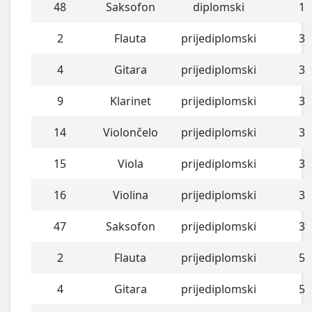
48
Saksofon
diplomski
1
2
Flauta
prijediplomski
3
4
Gitara
prijediplomski
3
9
Klarinet
prijediplomski
3
14
Violončelo
prijediplomski
3
15
Viola
prijediplomski
3
16
Violina
prijediplomski
3
47
Saksofon
prijediplomski
3
2
Flauta
prijediplomski
5
4
Gitara
prijediplomski
5