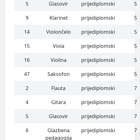
5
Glasovir
prijediplomski
5
9
Klarinet
prijediplomski
5
14
Violončelo
prijediplomski
5
15
Viola
prijediplomski
5
16
Violina
prijediplomski
5
47
Saksofon
prijediplomski
5
2
Flauta
prijediplomski
7
4
Gitara
prijediplomski
7
5
Glasovir
prijediplomski
7
6
Glazbena
prijediplomski
7
pedagogija