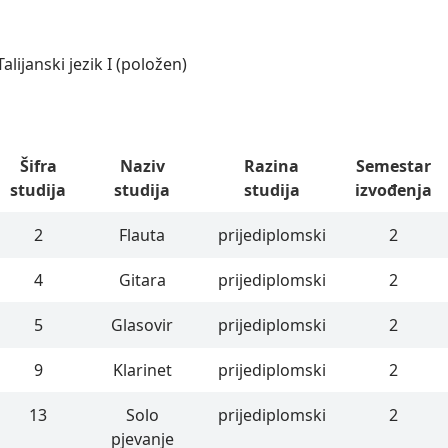
Talijanski jezik I (položen)
Šifra
Naziv
Razina
Semestar
studija
studija
studija
izvođenja
2
Flauta
prijediplomski
2
4
Gitara
prijediplomski
2
5
Glasovir
prijediplomski
2
9
Klarinet
prijediplomski
2
13
Solo
prijediplomski
2
pjevanje