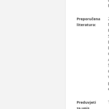
Preporučena
literatura:
Preduvjeti
za upis