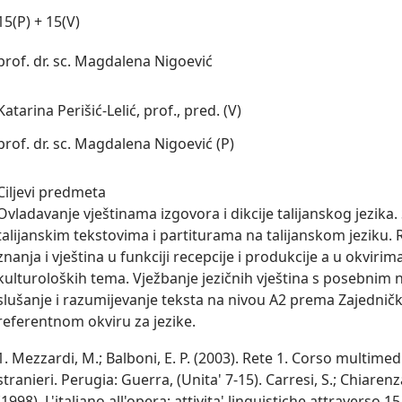
15(P) + 15(V)
prof. dr. sc. Magdalena Nigoević
Katarina Perišić-Lelić, prof., pred. (V)
prof. dr. sc. Magdalena Nigoević (P)
Ciljevi predmeta

Ovladavanje vještinama izgovora i dikcije talijanskog jezika. 
talijanskim tekstovima i partiturama na talijanskom jeziku. Ra
znanja i vještina u funkciji recepcije i produkcije a u okvirima
kulturoloških tema. Vježbanje jezičnih vještina s posebnim 
slušanje i razumijevanje teksta na nivou A2 prema Zajedni
referentnom okviru za jezike.
1. Mezzardi, M.; Balboni, E. P. (2003). Rete 1. Corso multimed
stranieri. Perugia: Guerra, (Unita' 7-15). Carresi, S.; Chiarenza
(1998). L'italiano all'opera; attivita' linguistiche attraverso