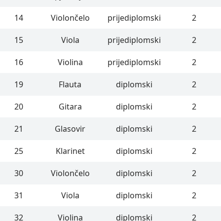
14
Violončelo
prijediplomski
2
15
Viola
prijediplomski
2
16
Violina
prijediplomski
2
19
Flauta
diplomski
2
20
Gitara
diplomski
2
21
Glasovir
diplomski
2
25
Klarinet
diplomski
2
30
Violončelo
diplomski
2
31
Viola
diplomski
2
32
Violina
diplomski
2