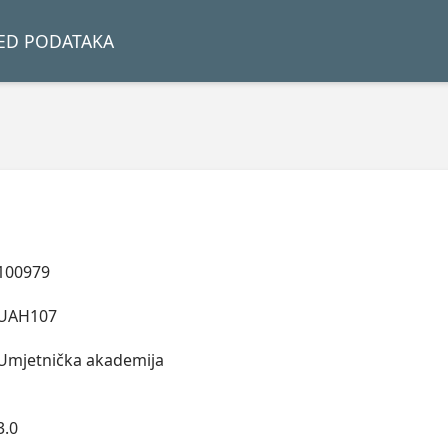
LED PODATAKA
100979
UAH107
Umjetnička akademija
3.0