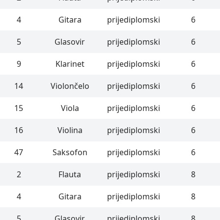
4
Gitara
prijediplomski
6
5
Glasovir
prijediplomski
6
9
Klarinet
prijediplomski
6
14
Violončelo
prijediplomski
6
15
Viola
prijediplomski
6
16
Violina
prijediplomski
6
47
Saksofon
prijediplomski
6
2
Flauta
prijediplomski
8
4
Gitara
prijediplomski
8
5
Glasovir
prijediplomski
8