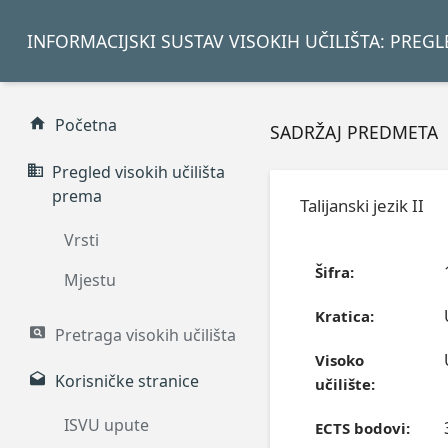
INFORMACIJSKI SUSTAV VISOKIH UČILIŠTA: PREG
Početna
SADRŽAJ PREDMETA
Pregled visokih učilišta
prema
Talijanski jezik II
Vrsti
Šifra:
Mjestu
Kratica:
Pretraga visokih učilišta
Visoko
Korisničke stranice
učilište:
ISVU upute
ECTS bodovi: