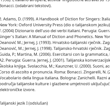
Bonacci. (odabrani tekstovi).
2. Adams, D. (1999). A Handbook of Diction for Singers: Ital
New York: Oxford University Press (dio o talijanskom jeziku).
F. (2004) Dizionario dell'uso dei verbi italiani. Perugia: Guerra
Singer's Italian: A Manual of Diction and Phonetics. New Yo
Deanović M.; Jernej, J. (1993). Hrvatsko-talijanski rječnik. Za
Deanović, M.; Jernej, J. (1998). Talijansko-hrvatski rječnik. Z
Guida, P.; Martina, M. (2006). Esercitarsi con la grammatica,
A2. Perugia: Guerra. Jernej, J. (2001). Talijanska konverzacij
Školska knjiga. Svolacchia, M.; Kaunzner, U. (2000). Suoni, a
Corso di ascolto e pronuncia. Roma: Bonacci. Zingarelli, N. (2
Vocabolario della lingua italiana. Bologna: Zanichelli. Razni a
područja talijanske kulture i glazbene umjetnosti uključujući
elektroničke izvore.
Talijanski jezik I (odslušan)