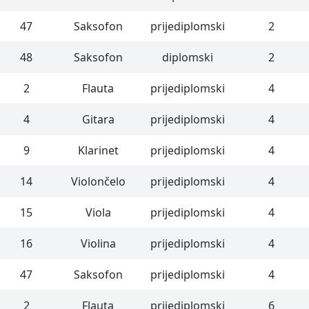
47
Saksofon
prijediplomski
2
48
Saksofon
diplomski
2
2
Flauta
prijediplomski
4
4
Gitara
prijediplomski
4
9
Klarinet
prijediplomski
4
14
Violončelo
prijediplomski
4
15
Viola
prijediplomski
4
16
Violina
prijediplomski
4
47
Saksofon
prijediplomski
4
2
Flauta
prijediplomski
6