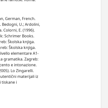
ian, German, French.
 Bedogni, U.; Ardolini,
. Colorni, E. (1996).
rk: Schrimer Books.
greb: Školska knjiga.
agreb: Školska knjiga.
 livello elementare A1-
ska gramatika. Zagreb:
ccento e intonazione.
005). Lo Zingarelli.
utentični materijali iz
 tiskane i