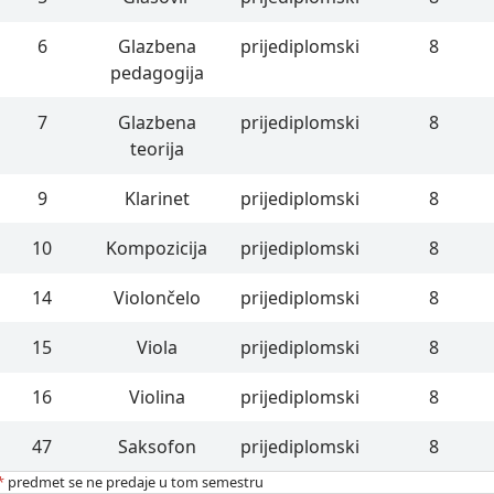
6
Glazbena
prijediplomski
8
pedagogija
7
Glazbena
prijediplomski
8
teorija
9
Klarinet
prijediplomski
8
10
Kompozicija
prijediplomski
8
14
Violončelo
prijediplomski
8
15
Viola
prijediplomski
8
16
Violina
prijediplomski
8
47
Saksofon
prijediplomski
8
*
predmet se ne predaje u tom semestru