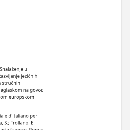
Snalaženje u 
zvijanje jezičnih 
 stručnih i 
naglaskom na govor, 
čkom europskom 
iale d'italiano per
, S.; Frollano, E.
 15 arie famose. Roma: