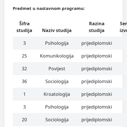
Predmet u nastavnom programu:
Šifra
Razina
Se
studija
Naziv studija
studija
izv
3
Psihologija
prijediplomski
25
Komunikologija
prijediplomski
32
Povijest
prijediplomski
36
Sociologija
prijediplomski
1
Kroatologija
prijediplomski
3
Psihologija
prijediplomski
20
Sociologija
prijediplomski