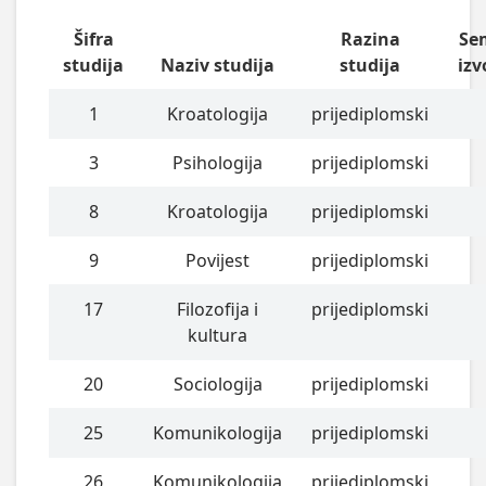
Šifra
Razina
Se
studija
Naziv studija
studija
izv
1
Kroatologija
prijediplomski
3
Psihologija
prijediplomski
8
Kroatologija
prijediplomski
9
Povijest
prijediplomski
17
Filozofija i
prijediplomski
kultura
20
Sociologija
prijediplomski
25
Komunikologija
prijediplomski
26
Komunikologija
prijediplomski