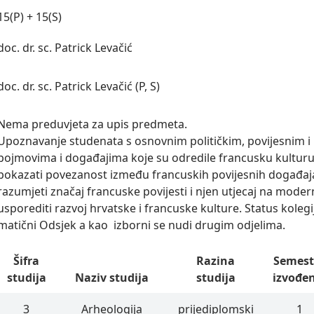
15(P) + 15(S)
doc. dr. sc. Patrick Levačić
doc. dr. sc. Patrick Levačić (P, S)
Nema preduvjeta za upis predmeta.

Upoznavanje studenata s osnovnim političkim, povijesnim i 
pojmovima i događajima koje su odredile francusku kulturu i c
pokazati povezanost između francuskih povijesnih događaja i
razumjeti značaj francuske povijesti i njen utjecaj na modernu 
usporediti razvoj hrvatske i francuske kulture. Status kolegi
matični Odsjek a kao  izborni se nudi drugim odjelima.
Šifra
Razina
Semest
studija
Naziv studija
studija
izvođe
3
Arheologija
prijediplomski
1