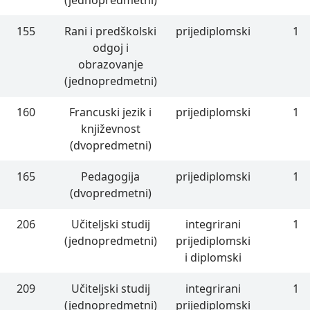
155
Rani i predškolski
prijediplomski
1
odgoj i
obrazovanje
(jednopredmetni)
160
Francuski jezik i
prijediplomski
1
književnost
(dvopredmetni)
165
Pedagogija
prijediplomski
1
(dvopredmetni)
206
Učiteljski studij
integrirani
1
(jednopredmetni)
prijediplomski
i diplomski
209
Učiteljski studij
integrirani
1
(jednopredmetni)
prijediplomski