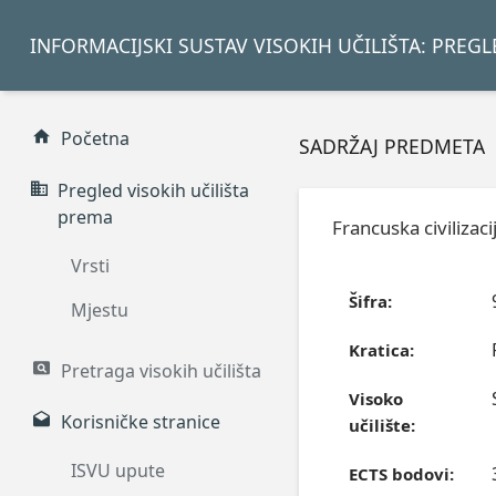
INFORMACIJSKI SUSTAV VISOKIH UČILIŠTA: PREG
Početna
SADRŽAJ PREDMETA
Pregled visokih učilišta
prema
Francuska civilizaci
Vrsti
Šifra:
Mjestu
Kratica:
Pretraga visokih učilišta
Visoko
Korisničke stranice
učilište:
ISVU upute
ECTS bodovi: