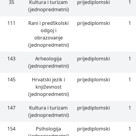
35
Kultura i turizam
prijediplomski
1
(jednopredmetni)
111
Rani i predškolski
prijediplomski
1
odgoj i
obrazovanje
(jednopredmetni)
143
Arheologija
prijediplomski
1
(jednopredmetni)
145
Hrvatski jezik i
prijediplomski
1
književnost
(jednopredmetni)
147
Kultura i turizam
prijediplomski
1
(jednopredmetni)
154
Psihologija
prijediplomski
1
(jednopredmetni)