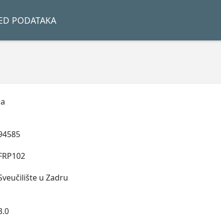
LED PODATAKA
ja
94585
FRP102
Sveučilište u Zadru
3.0