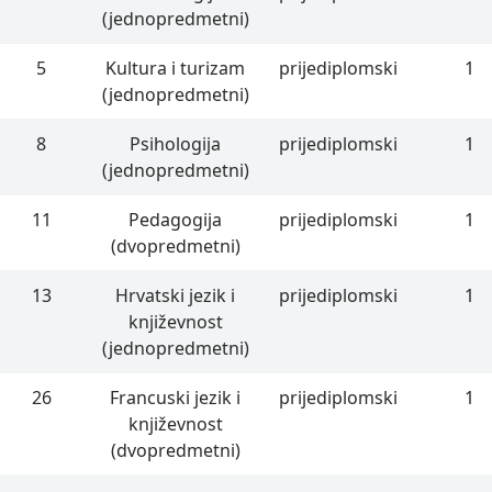
(jednopredmetni)
5
Kultura i turizam
prijediplomski
1
(jednopredmetni)
8
Psihologija
prijediplomski
1
(jednopredmetni)
11
Pedagogija
prijediplomski
1
(dvopredmetni)
13
Hrvatski jezik i
prijediplomski
1
književnost
(jednopredmetni)
26
Francuski jezik i
prijediplomski
1
književnost
(dvopredmetni)