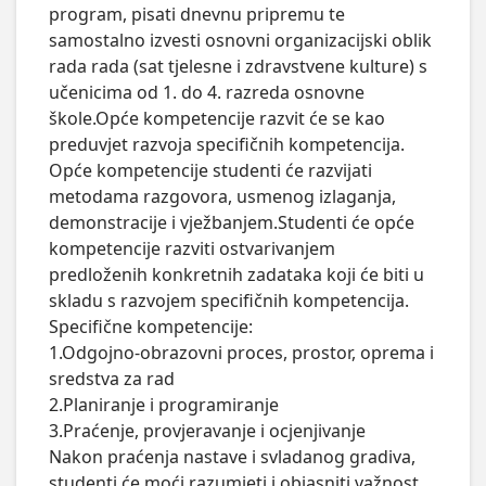
program, pisati dnevnu pripremu te 
samostalno izvesti osnovni organizacijski oblik 
rada rada (sat tjelesne i zdravstvene kulture) s 
učenicima od 1. do 4. razreda osnovne 
škole.Opće kompetencije razvit će se kao 
preduvjet razvoja specifičnih kompetencija. 
Opće kompetencije studenti će razvijati 
metodama razgovora, usmenog izlaganja, 
demonstracije i vježbanjem.Studenti će opće 
kompetencije razviti ostvarivanjem 
predloženih konkretnih zadataka koji će biti u 
skladu s razvojem specifičnih kompetencija.

Specifične kompetencije:

1.Odgojno-obrazovni proces, prostor, oprema i 
sredstva za rad

2.Planiranje i programiranje

3.Praćenje, provjeravanje i ocjenjivanje

Nakon praćenja nastave i svladanog gradiva, 
studenti će moći razumjeti i objasniti važnost 