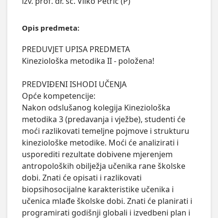
izv. prof. dr. sc. Vilko Petrić (P)
Opis predmeta:
PREDUVJET UPISA PREDMETA

Kineziološka metodika II - položena!

PREDVIĐENI ISHODI UČENJA

Opće kompetencije:

Nakon odslušanog kolegija Kineziološka 
metodika 3 (predavanja i vježbe), studenti će 
moći razlikovati temeljne pojmove i strukturu 
kineziološke metodike. Moći će analizirati i 
usporediti rezultate dobivene mjerenjem 
antropoloških obilježja učenika rane školske 
dobi. Znati će opisati i razlikovati 
biopsihosocijalne karakteristike učenika i 
učenica mlađe školske dobi. Znati će planirati i 
programirati godišnji globali i izvedbeni plan i 