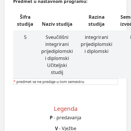
Predmet u nastavnom programu:
Šifra
Razina
Sem
studija
Naziv studija
studija
izvo
5
Sveučilišni
integrirani
integrirani
prijediplomski
prijediplomski
i diplomski
i diplomski
Učiteljski
studij
*
predmet se ne predaje u tom semestru
Legenda
P
- predavanja
V
- Vježbe