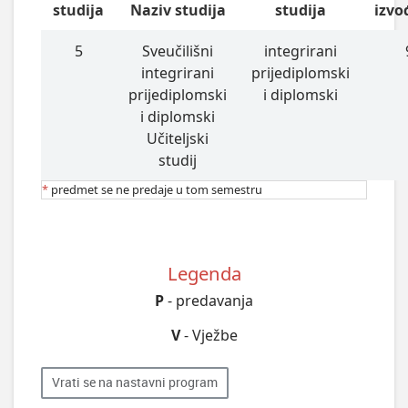
studija
Naziv studija
studija
izvo
5
Sveučilišni
integrirani
integrirani
prijediplomski
prijediplomski
i diplomski
i diplomski
Učiteljski
studij
*
predmet se ne predaje u tom semestru
Legenda
P
- predavanja
V
- Vježbe
Vrati se na nastavni program