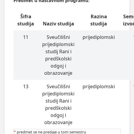
Predmet u nastavnom programu:
Šifra
Razina
Sem
studija
Naziv studija
studija
izvo
11
Sveučilišni
prijediplomski
prijediplomski
studij Rani i
predškolski
odgoj i
obrazovanje
13
Sveučilišni
prijediplomski
prijediplomski
studij Rani i
predškolski
odgoj i
obrazovanje
*
predmet se ne predaje u tom semestru