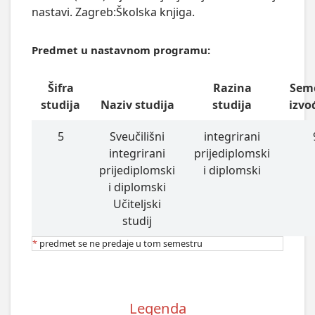
nastavi. Zagreb:Školska knjiga.
Predmet u nastavnom programu:
Šifra
Razina
Sem
studija
Naziv studija
studija
izvo
5
Sveučilišni
integrirani
integrirani
prijediplomski
prijediplomski
i diplomski
i diplomski
Učiteljski
studij
*
predmet se ne predaje u tom semestru
Legenda