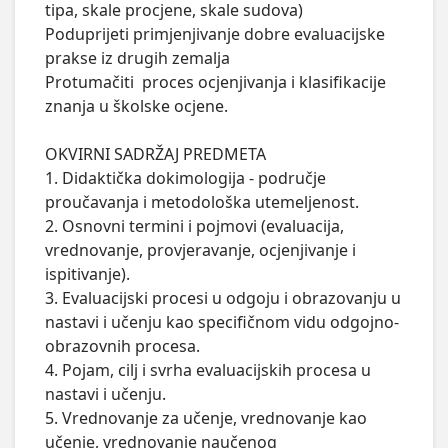
tipa, skale procjene, skale sudova)

Poduprijeti primjenjivanje dobre evaluacijske 
prakse iz drugih zemalja

Protumačiti  proces ocjenjivanja i klasifikacije 
znanja u školske ocjene.  

OKVIRNI SADRŽAJ PREDMETA

1. Didaktička dokimologija - područje 
proučavanja i metodološka utemeljenost. 

2. Osnovni termini i pojmovi (evaluacija, 
vrednovanje, provjeravanje, ocjenjivanje i 
ispitivanje).  

3. Evaluacijski procesi u odgoju i obrazovanju u 
nastavi i učenju kao specifičnom vidu odgojno-
obrazovnih procesa. 

4. Pojam, cilj i svrha evaluacijskih procesa u 
nastavi i učenju.  

5. Vrednovanje za učenje, vrednovanje kao 
učenje, vrednovanje naučenog   
