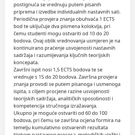
postignuća se vrednuju putem pisanih 
priprema i izvedbe individualnih nastavnih sati.

Periodična provjera znanja obuhvaća 1 ECTS 
bod te uključuje dva pismena kolokvija, pri 
čemu studenti mogu ostvariti od 10 do 20 
bodova. Ovaj oblik vrednovanja usmjeren je na 
kontinuirano praćenje usvojenosti nastavnih 
sadržaja i razumijevanja ključnih teorijskih 
koncepata.

Završni ispit nosi 1,5 ECTS bodova te se 
vrednuje s 15 do 20 bodova. Završna provjera 
znanja provodi se putem pisanoga i usmenoga 
ispita, s ciljem procjene razine usvojenosti 
teorijskih sadržaja, analitičkih sposobnosti i 
kompetencija stručnoga izražavanja.

Ukupno je moguće ostvariti od 60 do 100 
bodova, pri čemu se završna ocjena formira na 
temelju kumulativno ostvarenih rezultata 
tijekom nastavnog procesa, metodičkih vježbi i 