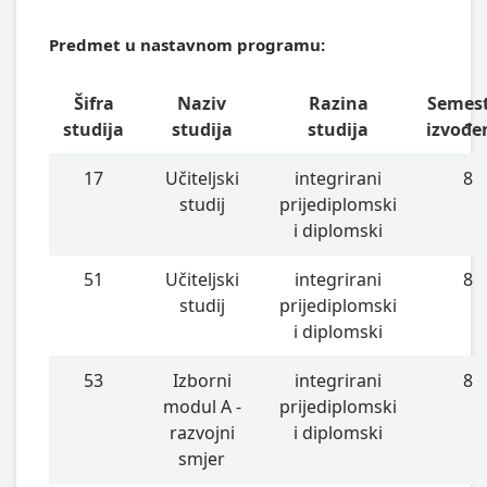
Predmet u nastavnom programu:
Šifra
Naziv
Razina
Semes
studija
studija
studija
izvođe
17
Učiteljski
integrirani
8
studij
prijediplomski
i diplomski
51
Učiteljski
integrirani
8
studij
prijediplomski
i diplomski
53
Izborni
integrirani
8
modul A -
prijediplomski
razvojni
i diplomski
smjer