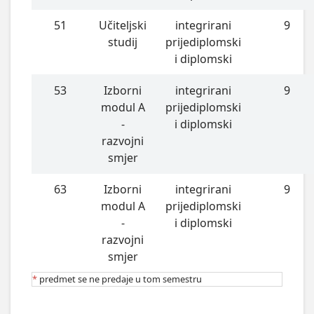
51
Učiteljski
integrirani
9
studij
prijediplomski
i diplomski
53
Izborni
integrirani
9
modul A
prijediplomski
-
i diplomski
razvojni
smjer
63
Izborni
integrirani
9
modul A
prijediplomski
-
i diplomski
razvojni
smjer
*
predmet se ne predaje u tom semestru