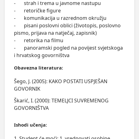
-	strah i trema u javnome nastupu

-	retoričke figure

-	komunikacija u razrednom okružju

-	pisani poslovni oblici (životopis, poslovno 
pismo, prijava na natječaj, zapisnik)

-	retorika na filmu

-	panoramski pogled na povijest svjetskoga 
i hrvatskog govorništva
Obavezna literatura:
Šego, J. (2005): KAKO POSTATI USPJEŠAN
GOVORNIK
Škarić, I. (2000): TEMELJCI SUVREMENOG
GOVORNIŠTVA
Ishodi učenja:
1. Student će moći: 1. vrednovati osobine