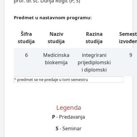
prof. dr. sc. Dunja Rogić (P, S)
Predmet u nastavnom programu:
Šifra
Naziv
Razina
Semest
studija
studija
studija
izvođe
6
Medicinska
integrirani
9
biokemija
prijediplomski
i diplomski
*
predmet se ne predaje u tom semestru
Legenda
P
- Predavanja
S
- Seminar