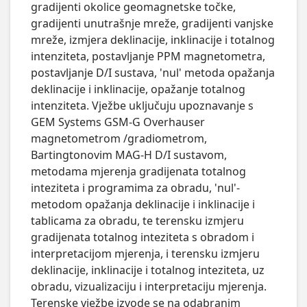
gradijenti okolice geomagnetske točke, 
gradijenti unutrašnje mreže, gradijenti vanjske 
mreže, izmjera deklinacije, inklinacije i totalnog 
intenziteta, postavljanje PPM magnetometra, 
postavljanje D/I sustava, 'nul' metoda opažanja 
deklinacije i inklinacije, opažanje totalnog 
intenziteta. Vježbe uključuju upoznavanje s 
GEM Systems GSM-G Overhauser 
magnetometrom /gradiometrom, 
Bartingtonovim MAG-H D/I sustavom, 
metodama mjerenja gradijenata totalnog 
inteziteta i programima za obradu, 'nul'-
metodom opažanja deklinacije i inklinacije i 
tablicama za obradu, te terensku izmjeru 
gradijenata totalnog inteziteta s obradom i 
interpretacijom mjerenja, i terensku izmjeru 
deklinacije, inklinacije i totalnog inteziteta, uz 
obradu, vizualizaciju i interpretaciju mjerenja. 
Terenske vježbe izvode se na odabranim 